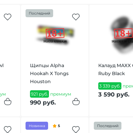
Последний
wl
Щипцы Alpha
Калауд MAXX
Hookah X Tongs
Ruby Black
Houston
3 339 руб.
пре
3 590 руб.
ум
921 руб.
премиум
990 руб.
Новинка
5
Последний