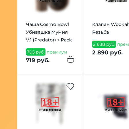
Чаша Cosmo Bowl
Клапан Wooka
Убивашка Мумия
Резьба
V.1 (Predator) + Pack
2 688 руб.
прем
2 890 руб.
705 руб.
премиум
719 руб.