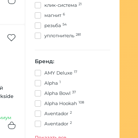
шиловилка
21
клик-система
39
шланг
6
магнит
1
шпатель
54
резьба
200
щипцы
281
уплотнитель
1
экран
4
электронная чаша
Бренд:
17
AMY Deluxe
1
Alpha
й
37
Alpha Bowl
kside
108
Alpha Hookah
2
Aventador
миум
2
Aventador
11
Blade Hookah
Показать все