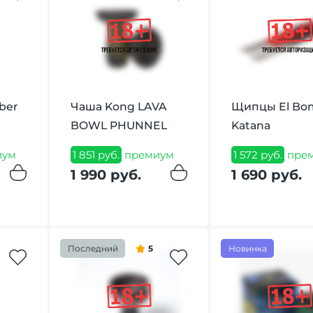
ber
Чаша Kong LAVA
Щипцы El Bo
BOWL PHUNNEL
Katana
иум
1 851 руб.
премиум
1 572 руб.
пре
1 990 руб.
1 690 руб.
Последний
5
Новинка