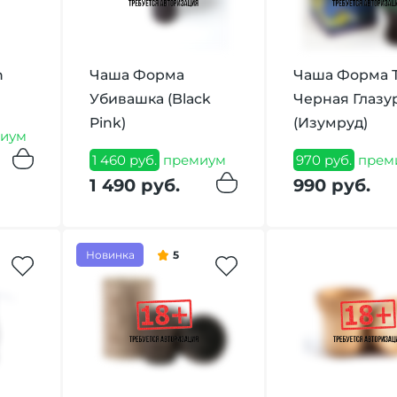
h
Чаша Форма
Чаша Форма 
Убивашка (Black
Черная Глазу
Pink)
(Изумруд)
иум
1 460 руб.
премиум
970 руб.
прем
1 490 руб.
990 руб.
Новинка
5