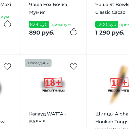
 Maxi
Чаша Fox Бочка
Чаша St Bowl
Мумия
Classic Cacao
иум
828 руб.
премиум
1 200 руб.
пре
890 руб.
1 290 руб.
Последний
Калауд WATTA -
Щипцы Alpha
wl
EASY S
Hookah Tongs