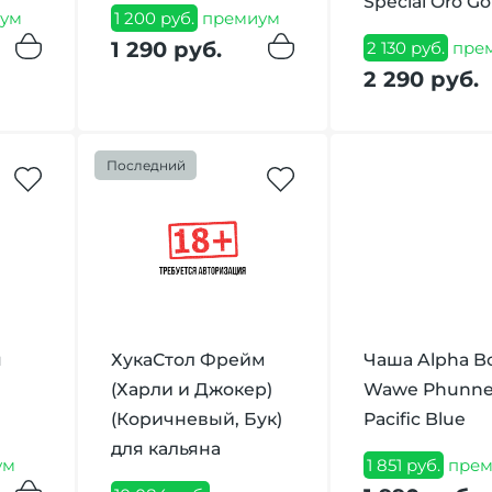
Special Oro Go
ум
1 200 руб.
премиум
1 290 руб.
2 130 руб.
пре
2 290 руб.
Последний
я
ХукаСтол Фрейм
Чаша Alpha B
(Харли и Джокер)
Wawe Phunne
(Коричневый, Бук)
Pacific Blue
для кальяна
ум
1 851 руб.
прем