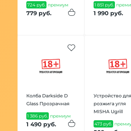
724 руб.
премиум
1 851 руб.
преми
779 руб.
1 990 руб.
Колба Darkside D
Устройство дл
Glass Прозрачная
розжига угля
MISHA Ugrill
1 386 руб.
премиум
1 490 руб.
473 руб.
преми