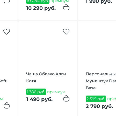
1 990 руб.
10 084 руб.
премиум
10 290 руб.
Чаша Облако Xлгн
Персональны
oft
Котя
Мундштук Dar
Base
1 386 руб.
премиум
1 490 руб.
м
2 595 руб.
пре
2 790 руб.