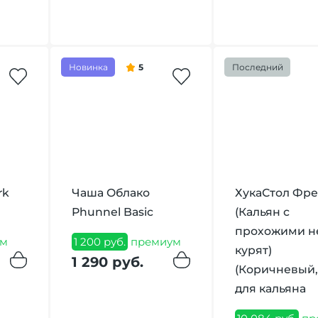
Новинка
5
Последний
rk
Чаша Облако
ХукаСтол Фр
Phunnel Basic
(Кальян с
прохожими н
м
1 200 руб.
премиум
курят)
1 290 руб.
(Коричневый,
для кальяна