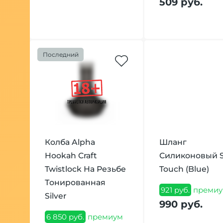
509 руб.
Последний
Колба Alpha
Шланг
Hookah Craft
Силиконовый S
Twistlock На Резьбе
Touch (Blue)
Тонированная
921 руб.
премиу
Silver
990 руб.
6 850 руб.
премиум