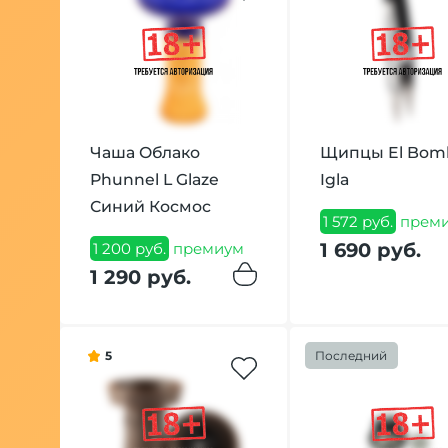
Чаша Облако
Щипцы El Bom
Phunnel L Glaze
Igla
Синий Космос
1 572 руб.
прем
1 690 руб.
1 200 руб.
премиум
1 290 руб.
5
Последний