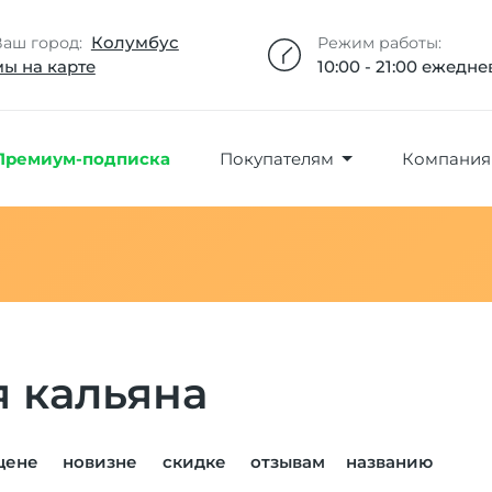
Добавлено максимальное кол-во товара
Товар добавлен в избранное
Товар удален из избранного
Товар добавлен в корзину
Промокод скопирован
Колумбус
Ваш город:
Режим работы:
мы на карте
10:00 - 21:00 ежедн
Премиум-подписка
Покупателям
Компания
я кальяна
цене
новизне
скидке
отзывам
названию