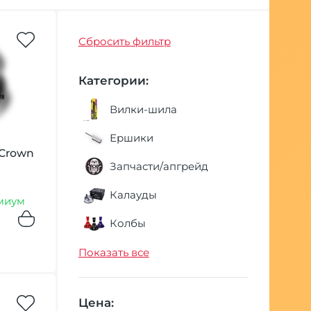
Сбросить фильтр
Категории:
Вилки-шила
Ершики
 Crown
Запчасти/апгрейд
Калауды
миум
Колбы
Колпаки
Показать все
Корзины для углей
Цена:
Мундштуки