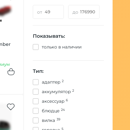
Плитки для розжига угля
от
до
Разное
Средства для чистки
Показывать:
mber
Столики
только в наличии
Уловители сиропа
миум
Чаши для кальяна
Тип:
Чемоданы и сумки для
2
адаптер
кальяна
2
аккумулятор
Шланги для кальяна
6
аксессуар
24
блюдце
Щипцы
39
вилка
5
горелка