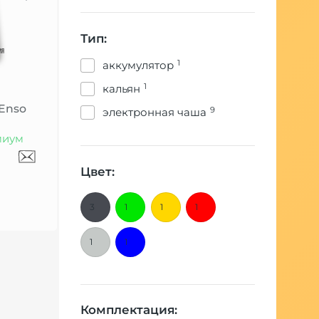
Тип:
1
аккумулятор
1
кальян
Enso
9
электронная чаша
миум
Цвет:
3
1
1
1
1
1
Комплектация: