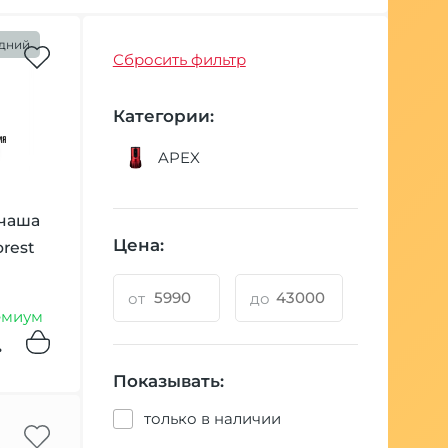
дний
Сбросить фильтр
Категории:
APEX
 чаша
Цена:
rest
от
до
емиум
.
Показывать:
только в наличии