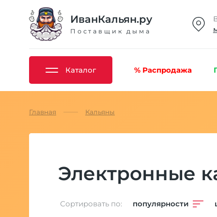
ИванКальян.ру
Поставщик дыма
Каталог
% Распродажа
Главная
Кальяны
Электронные к
Сортировать по:
популярности