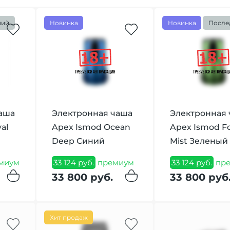
ний
Новинка
Новинка
После
аша
Электронная чаша
Электронная
al
Apex Ismod Ocean
Apex Ismod Fo
Deep Синий
Mist Зеленый
миум
33 124 руб.
премиум
33 124 руб.
пр
33 800 руб.
33 800 руб
Хит продаж