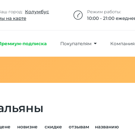
Добавлено максимальное кол-во товара
Товар добавлен в избранное
Товар удален из избранного
Товар добавлен в корзину
Промокод скопирован
Колумбус
Ваш город:
Режим работы:
мы на карте
10:00 - 21:00 ежедн
Премиум-подписка
Покупателям
Компания
альяны
цене
новизне
скидке
отзывам
названию