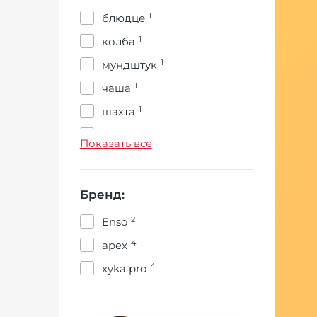
1
блюдце
1
колба
1
мундштук
1
чаша
1
шахта
1
шланг
Показать все
Бренд:
2
Enso
4
apex
4
xyka pro