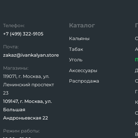
Каталог
Телефон:
+7 (499) 322-9105
Кальяны
О
Почта:
Табак
А
zakaz@ivankalyan.store
Уголь
Магазины:
Аксессуары
Д
119071, г. Москва, ул.
Распродажа
О
Ленинский проспект
Г
23
109147, г. Москва, ул.
К
Большая
О
Андроньевская 22
К
Режим работы:
В