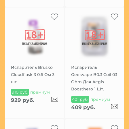
Испаритель Brusko
Испаритель
Cloudflask 3 0.6 Ом 3
Geekvape B0.3 Coil 03
шт
Ohm Для Aegis
Boosthero 1 Шт.
910 руб.
премиум
401 руб.
премиум
929 руб.
409 руб.