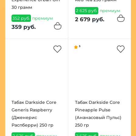
30 грамм
2 625 руб.
премиум
352 руб.
премиум
2 679 руб.
359 руб.
5
Табак Darkside Core
Табак Darkside Core
Generis Raspberry
Pineapple Pulse
(Дженерис
(Ананасовый Пульс)
Распберри) 250 гр
250 гр