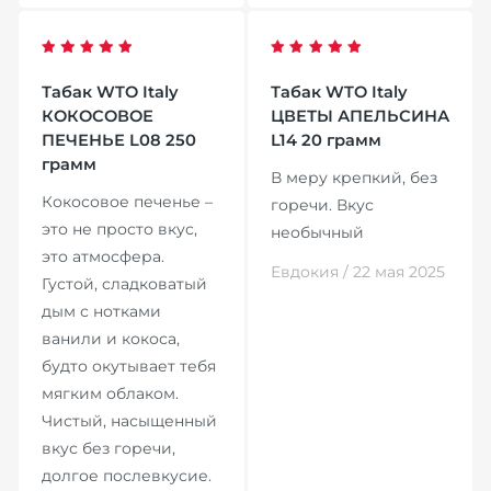
Табак WTO Italy
Табак WTO Italy
КОКОСОВОЕ
ЦВЕТЫ АПЕЛЬСИНА
ПЕЧЕНЬЕ L08 250
L14 20 грамм
грамм
В меру крепкий, без
Кокосовое печенье –
горечи. Вкус
это не просто вкус,
необычный
это атмосфера.
Евдокия / 22 мая 2025
Густой, сладковатый
дым с нотками
ванили и кокоса,
будто окутывает тебя
мягким облаком.
Чистый, насыщенный
вкус без горечи,
долгое послевкусие.