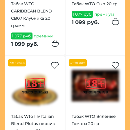
Табак WTO
Табак WTO Сыр 20 гр
CARIBBEAN BLEND
1 077 руб.
премиум
CB07 Клубника 20
1 099 руб.
грамм
1 077 руб.
премиум
1 099 руб.
Хит продаж
Хит продаж
Табак Wto I Iv Italian
Табак WTO Вяленые
Blend Plutus персик
Томаты 20 гр