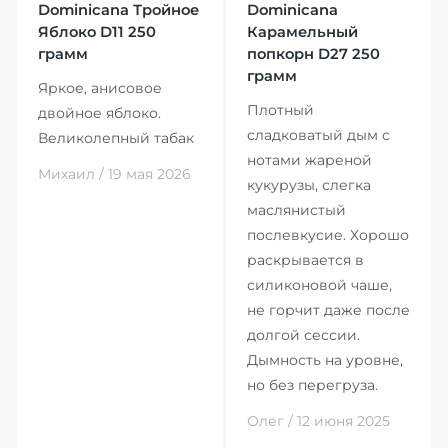
Dominicana Тройное
Dominicana
Яблоко D11 250
Карамельный
грамм
попкорн D27 250
грамм
Яркое, анисовое
Плотный
двойное яблоко.
сладковатый дым с
Великолепный табак
нотами жареной
Михаил / 19 мая 2026
кукурузы, слегка
маслянистый
послевкусие. Хорошо
раскрывается в
силиконовой чаше,
не горчит даже после
долгой сессии.
Дымность на уровне,
но без перегруза.
Олег / 12 июня 2025