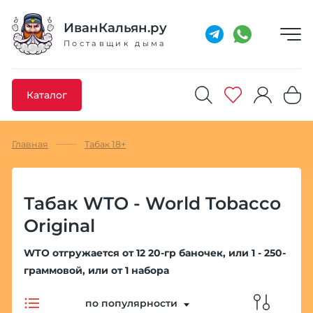
Добавлено максимальное кол-во товара
Товар добавлен в избранное
Товар удален из избранного
Товар добавлен в корзину
Промокод скопирован
ИванКальян.ру
Поставщик дыма
Каталог
Главная
Табак 18+
Табак WTO - World Tobacco
Original
WTO отгружается от 12 20-гр баночек, или 1 - 250-
граммовой, или от 1 набора
по популярности