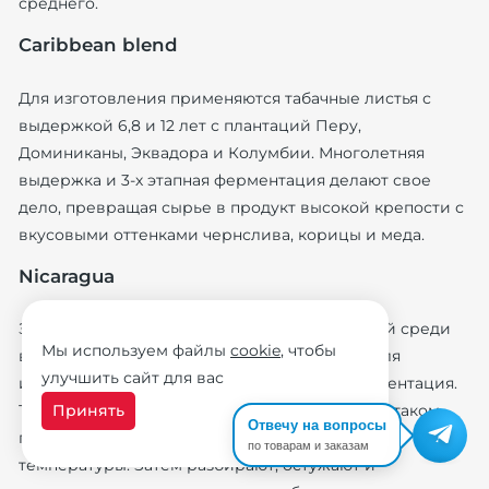
среднего.
Caribbean blend
Для изготовления применяются табачные листья с
выдержкой 6,8 и 12 лет с плантаций Перу,
Доминиканы, Эквадора и Колумбии. Многолетняя
выдержка и 3-х этапная ферментация делают свое
дело, превращая сырье в продукт высокой крепости с
вкусовыми оттенками чернслива, корицы и меда.
Nicaragua
Здесь уже только табак Ligero, самый крепкий среди
Мы используем файлы
cookie
, чтобы
всех табаков, выращенный в долине Esteli. Для
улучшить сайт для вас
изготовления применяется трехфазная ферментация.
Принять
Табак собирают в стог и накрывают тканью. В таком
Отвечу на вопросы
положении выдерживают до повышения
по товарам и заказам
температуры. Затем разбирают, остужают и