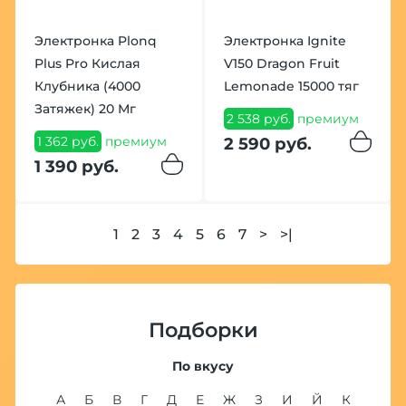
Электронка Plonq
Электронка Ignite
Plus Pro Кислая
V150 Dragon Fruit
Клубника (4000
Lemonade 15000 тяг
Затяжек) 20 Мг
2 538 руб.
премиум
1 362 руб.
премиум
2 590 руб.
1 390 руб.
1
2
3
4
5
6
7
>
>|
Подборки
По вкусу
А
Б
В
Г
Д
Е
Ж
З
И
Й
К