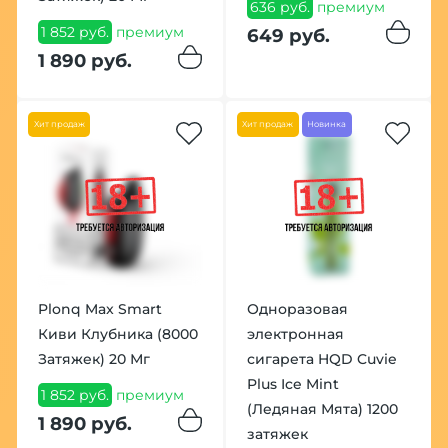
636 руб.
премиум
1 852 руб.
премиум
649 руб.
1 890 руб.
Хит продаж
Хит продаж
Новинка
Plonq Max Smart
Одноразовая
Киви Клубника (8000
электронная
Затяжек) 20 Мг
сигарета HQD Cuvie
Plus Ice Mint
1 852 руб.
премиум
(Ледяная Мята) 1200
1 890 руб.
затяжек