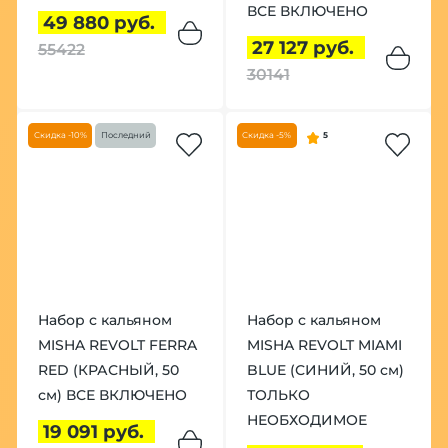
ВСЕ ВКЛЮЧЕНО
49 880 руб.
27 127 руб.
55422
30141
Скидка -10%
Последний
Скидка -5%
5
Набор с кальяном
Набор с кальяном
MISHA REVOLT FERRA
MISHA REVOLT MIAMI
RED (КРАСНЫЙ, 50
BLUE (СИНИЙ, 50 см)
см) ВСЕ ВКЛЮЧЕНО
ТОЛЬКО
НЕОБХОДИМОЕ
19 091 руб.