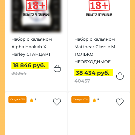
Набор с кальяном
Набор с кальяном
Alpha Hookah X
Mattpear Classic M
Harley СТАНДАРТ
ТОЛЬКО
НЕОБХОДИМОЕ
18 846 руб.
38 434 руб.
20264
40457
Скидка -7%
5
Скидка -7%
5