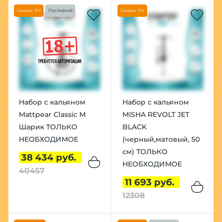
Скидка -5%
Последний
Скидка -5%
Набор с кальяном
Набор с кальяном
Mattpear Classic M
MISHA REVOLT JET
Шарик ТОЛЬКО
BLACK
НЕОБХОДИМОЕ
(черный,матовый, 50
см) ТОЛЬКО
38 434 руб.
НЕОБХОДИМОЕ
40457
11 693 руб.
12308