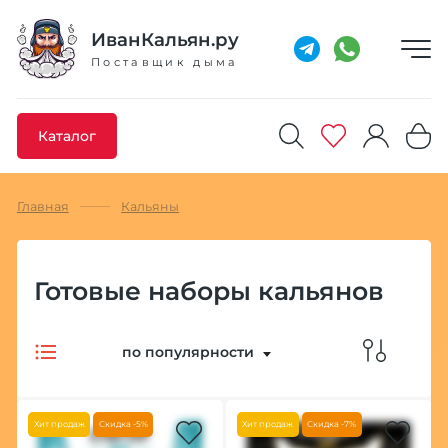
Добавлено максимальное кол-во товара
Товар добавлен в избранное
Товар удален из избранного
Товар добавлен в корзину
Промокод скопирован
ИванКальян.ру
Поставщик дыма
Каталог
Главная
Кальяны
Готовые наборы кальянов
по популярности
Хит продаж
Скидка -5%
Хит продаж
Скидка -7%