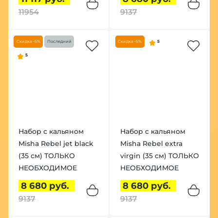
11954
9137
Скидка -5%
Последний
Скидка -5%
5
5
Набор с кальяном
Набор с кальяном
Misha Rebel jet black
Misha Rebel extra
(35 см) ТОЛЬКО
virgin (35 см) ТОЛЬКО
НЕОБХОДИМОЕ
НЕОБХОДИМОЕ
8 680 руб.
8 680 руб.
9137
9137