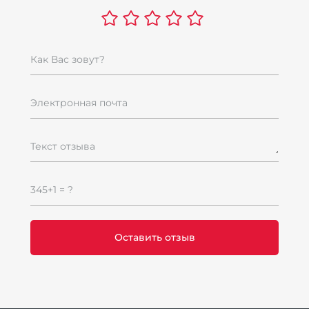
Как Вас зовут?
Н
M
Электронная почта
КО
M
(
Текст отзыва
с
Н
345+1 = ?
1
Ски