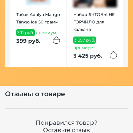
Табак Adalya Mango
Набор #ЧТОБЫ НЕ
Tango Ice 50 грамм
ГОРЧИЛО для
кальяна
391 руб.
премиум
3 357 руб.
399 руб.
Н
премиум
A
3 425 руб.
B
0
Т
Н
1
Отзывы о товаре
Хит
Понравился товар?
Оставьте отзыв