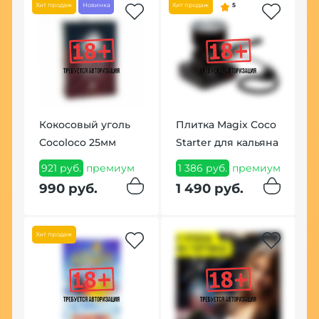
Хит продаж
Новинка
Хит продаж
5
Хит
Кокосовый уголь
Плитка Magix Coco
Н
Cocoloco 25мм
Starter для кальяна
M
B
921 руб.
премиум
1 386 руб.
премиум
0
(
990 руб.
1 490 руб.
5
Н
Хит продаж
1
Хит