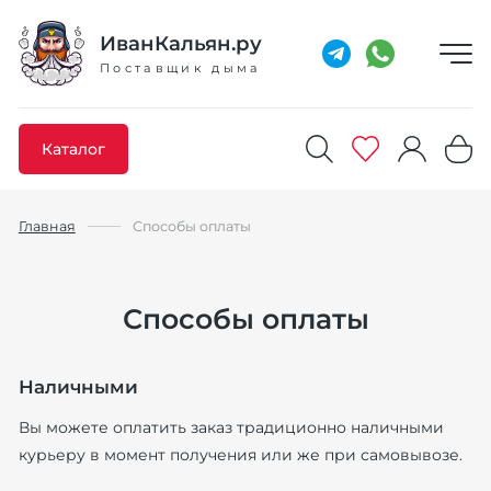
Добавлено максимальное кол-во товара
Товар добавлен в избранное
Товар удален из избранного
Товар добавлен в корзину
Промокод скопирован
ИванКальян.ру
Поставщик дыма
Каталог
Главная
Способы оплаты
Способы оплаты
Наличными
Вы можете оплатить заказ традиционно наличными
курьеру в момент получения или же при самовывозе.