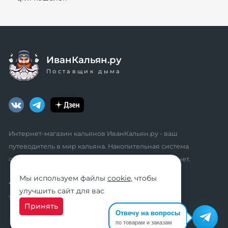
ИванКальян.ру
Поставщик дыма
Интернет-магазин кальянов ИванКальян.ру - ваш
путеводитель в мир кальяна. Накопительная система
скидок, промокоды, акции. Удобный личный кабинет.
Мы используем файлы
cookie
, чтобы
* мы не осуществляем дистанционную продажу
улучшить сайт для вас
табачной продукции розничным клиентам
Принять
Отвечу на вопросы
по товарам и заказам