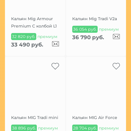
Кальян Mig Armour
Кальян Mig Tradi V2a
Premium C колбой L1
36 054 руб.
премиум
32 820 руб.
премиум
36 790 руб.
33 490 руб.
Кальян MIG Tradi mini
Кальян MIG Air Force
38 896 руб.
премиум
28 704 руб.
премиум