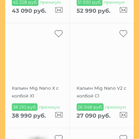
42 228 руб.
премиум
51 930 руб.
премиум
43 090 руб.
52 990 руб.
Кальян Mig Nano X с
Кальян Mig Nano V2 с
колбой X1
колбой C1
38 210 руб.
премиум
26 548 руб.
премиум
38 990 руб.
27 090 руб.