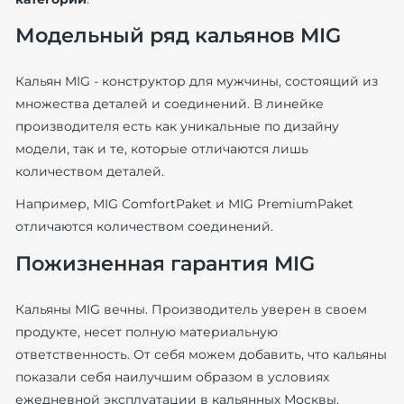
Модельный ряд кальянов MIG
Кальян MIG - конструктор для мужчины, состоящий из
множества деталей и соединений. В линейке
производителя есть как уникальные по дизайну
модели, так и те, которые отличаются лишь
количеством деталей.
Например, MIG ComfortPaket и MIG PremiumPaket
отличаются количеством соединений.
Пожизненная гарантия MIG
Кальяны MIG вечны. Производитель уверен в своем
продукте, несет полную материальную
ответственность. От себя можем добавить, что кальяны
показали себя наилучшим образом в условиях
ежедневной эксплуатации в кальянных Москвы.