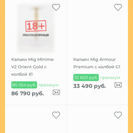
Кальян Mig Minime
Кальян Mig Armour
V2 Orient Gold с
Premium с колбой G1
колбой X1
32 820 руб.
премиум
85 054 руб.
премиум
33 490 руб.
86 790 руб.