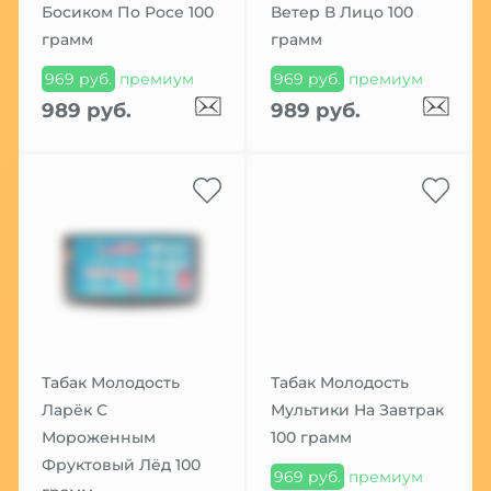
Босиком По Росе 100
Ветер В Лицо 100
грамм
грамм
969 руб.
премиум
969 руб.
премиум
989 руб.
989 руб.
Табак Молодость
Табак Молодость
Ларёк С
Мультики На Завтрак
Мороженным
100 грамм
Фруктовый Лёд 100
969 руб.
премиум