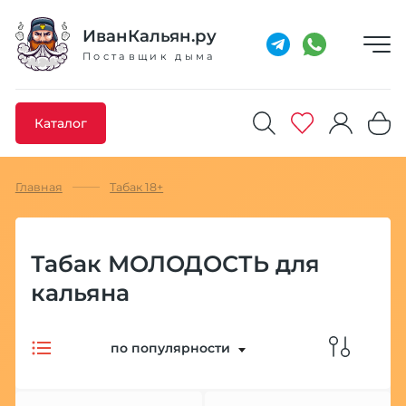
Добавлено максимальное кол-во товара
Товар добавлен в избранное
Товар удален из избранного
Товар добавлен в корзину
Промокод скопирован
ИванКальян.ру
Поставщик дыма
Каталог
Главная
Табак 18+
Табак МОЛОДОСТЬ для
кальяна
по популярности