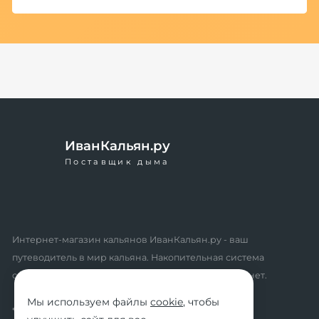
ИванКальян.ру
Поставщик дыма
Интернет-магазин кальянов ИванКальян.ру - ваш
путеводитель в мир кальяна. Накопительная система
скидок, промокоды, акции. Удобный личный кабинет.
Мы используем файлы
cookie
, чтобы
* мы не осуществляем дистанционную продажу