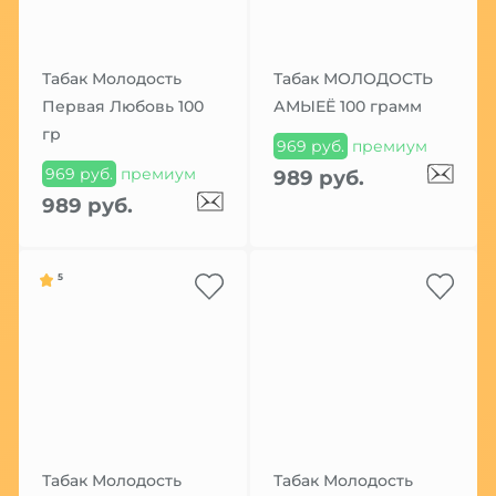
Табак Молодость
Табак МОЛОДОСТЬ
Первая Любовь 100
АМЫЕЁ 100 грамм
гр
969 руб.
премиум
969 руб.
премиум
989 руб.
989 руб.
5
Табак Молодость
Табак Молодость