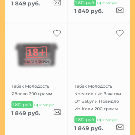
1 812 руб.
премиум
1 849 руб.
1 849 руб.
Табак Молодость
Табак Молодость
Яблоко 200 грамм
Креативные Закатки
От Бабули Повидло
1 812 руб.
премиум
Из Киви 200 грамм
1 849 руб.
1 812 руб.
премиум
1 849 руб.