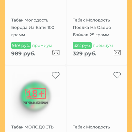
Табак Молодость
Табак Молодость
Борода Из Ваты 100
Поедка На Озеро
грамм
Байкал 25 грамм
969 руб.
премиум
322 руб.
премиум
989 руб.
329 руб.
Табак МОЛОДОСТЬ
Табак Молодость