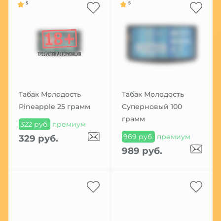
5
5
Табак Молодость
Табак Молодость
Pineapple 25 грамм
Суперновый 100
грамм
322 руб.
премиум
969 руб.
премиум
329 руб.
989 руб.