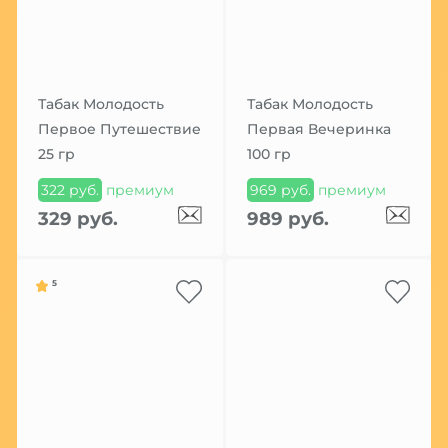
Табак Молодость
Табак Молодость
Первое Путешествие
Первая Вечеринка
25 гр
100 гр
322 руб.
премиум
969 руб.
премиум
329 руб.
989 руб.
5