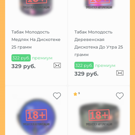
Табак Молодость
Табак Молодость
Медляк На Дискотеке
Деревенская
25 грамм
Дискотека До Утра 25
грамм
322 руб.
премиум
322 руб.
премиум
329 руб.
329 руб.
5