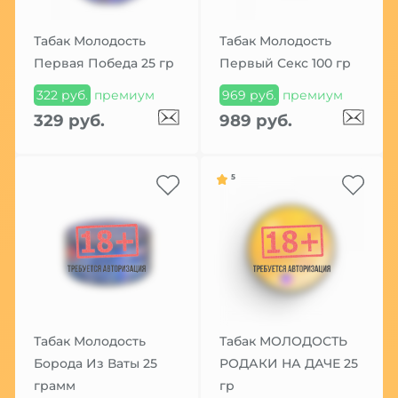
Табак Молодость
Табак Молодость
Первая Победа 25 гр
Первый Секс 100 гр
322 руб.
премиум
969 руб.
премиум
329 руб.
989 руб.
5
Табак Молодость
Табак МОЛОДОСТЬ
Борода Из Ваты 25
РОДАКИ НА ДАЧЕ 25
грамм
гр