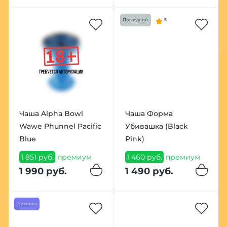
Последний
5
Чаша Alpha Bowl
Чаша Форма
Wawe Phunnel Pacific
Убивашка (Black
Blue
Pink)
1 851 руб.
премиум
1 460 руб.
премиум
1 990 руб.
1 490 руб.
Новинка