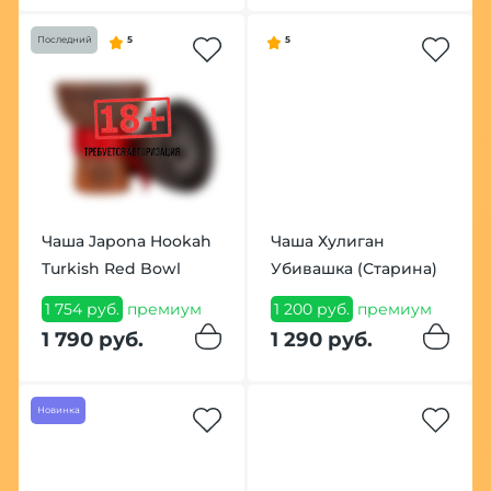
Последний
5
5
Чаша Japona Hookah
Чаша Хулиган
Turkish Red Bowl
Убивашка (Старина)
1 754 руб.
премиум
1 200 руб.
премиум
1 790 руб.
1 290 руб.
Новинка