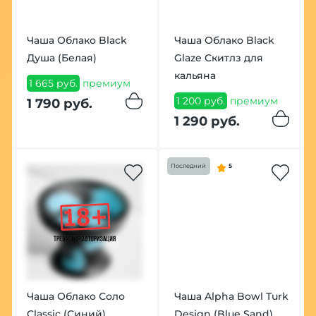
Чаша Облако Black
Чаша Облако Black
Душа (Белая)
Glaze Скитлз для
кальяна
1 665 руб.
премиум
1 200 руб.
премиум
1 790 руб.
1 290 руб.
Последний
5
Чаша Облако Соло
Чаша Alpha Bowl Turk
Classic (Синий)
Design (Blue Sand)