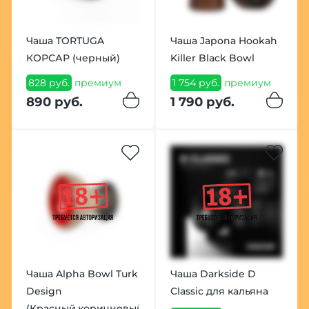
Чаша TORTUGA
Чаша Japona Hookah
КОРСАР (черный)
Killer Black Bowl
828 руб.
премиум
1 754 руб.
премиум
890 руб.
1 790 руб.
Чаша Alpha Bowl Turk
Чаша Darkside D
Design
Classic для кальяна
(Красный,коричневый)