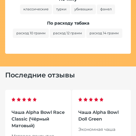
классические
турки
убивашки
фанел
По расходу табака
расход 10 грамм
расход 12 грамм
расход 14 грамм
Последние отзывы
Чаша Alpha Bowl Race
Чаша Alpha Bowl
Classic (Чёрный
Doll Green
Матовый)
Экономная чаша
Матовое покрытие