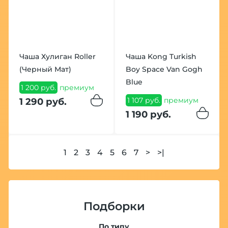
Чаша Хулиган Roller
Чаша Kong Turkish
(Черный Мат)
Boy Space Van Gogh
Blue
1 200 руб.
премиум
1 107 руб.
премиум
1 290 руб.
1 190 руб.
1
2
3
4
5
6
7
>
>|
Подборки
По типу