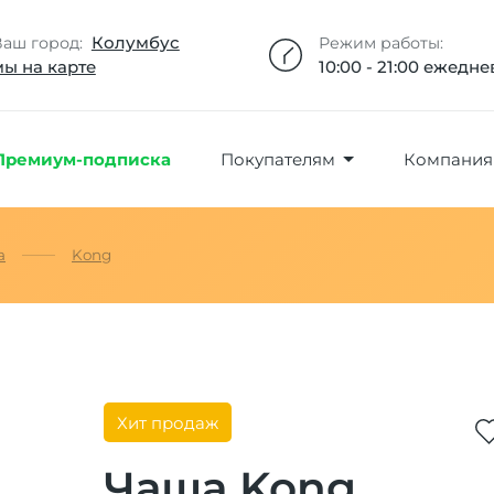
Добавлено максимальное кол-во товара
Товар добавлен в избранное
Товар удален из избранного
Товар добавлен в корзину
Промокод скопирован
Колумбус
Ваш город:
Режим работы:
мы на карте
10:00 - 21:00 ежедн
Премиум-подписка
Покупателям
Компания
а
Kong
Хит продаж
Чаша Kong