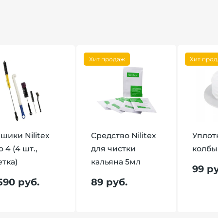
Хит продаж
Хит про
шики Nilitex
Средство Nilitex
Уплот
o 4 (4 шт.,
для чистки
колбы
тка)
кальяна 5мл
99 ру
 590 руб.
89 руб.