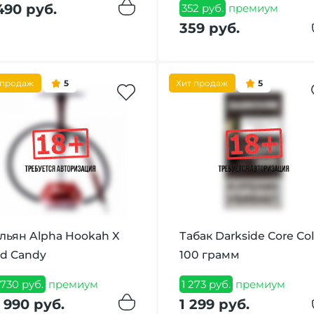
490 руб.
352 руб.
премиум
359 руб.
 продаж
5
Хит продаж
5
льян Alpha Hookah X
Табак Darkside Core Co
d Candy
100 грамм
 730 руб.
премиум
1 273 руб.
премиум
 990 руб.
1 299 руб.