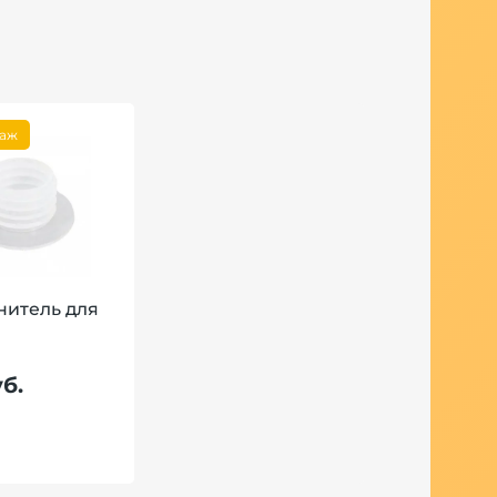
даж
нитель для
б.