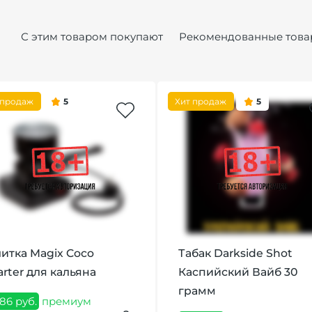
С этим товаром покупают
Рекомендованные това
 продаж
5
Хит продаж
5
итка Magix Coco
Табак Darkside Shot
arter для кальяна
Каспийский Вайб 30
грамм
386 руб.
премиум