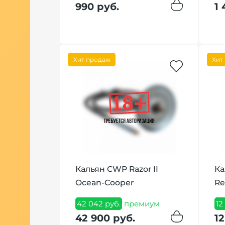
990 руб.
1 
Хит продаж
Хит
kish Boy
h Blue
Кальян CWP Razor II
Ка
Ocean-Cooper
Re
иум
42 042 руб.
премиум
12
42 900 руб.
12