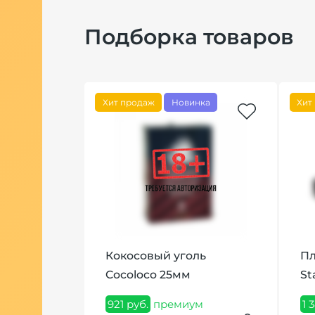
Подборка товаров
Хит продаж
Новинка
Хит
ARNAGE
Кокосовый уголь
Пл
м)
Cocoloco 25мм
St
иум
921 руб.
премиум
1 