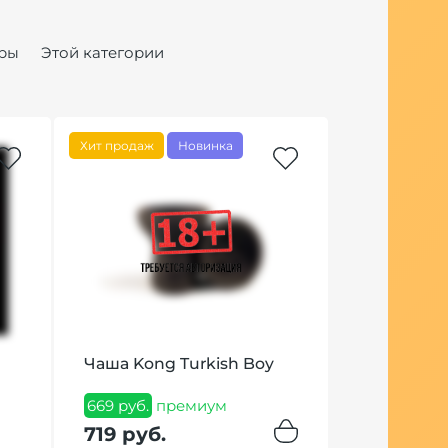
ры
Этой категории
Хит продаж
Новинка
Чаша Kong Turkish Boy
Калауд Red
669 руб.
премиум
921 руб.
пр
719 руб.
990 руб.