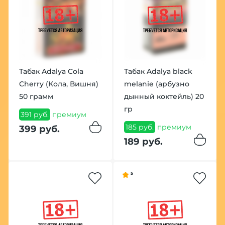
Табак Adalya Cola
Табак Adalya black
Cherry (Кола, Вишня)
melanie (арбузно
50 грамм
дынный коктейль) 20
гр
391 руб.
премиум
185 руб.
премиум
399 руб.
189 руб.
5