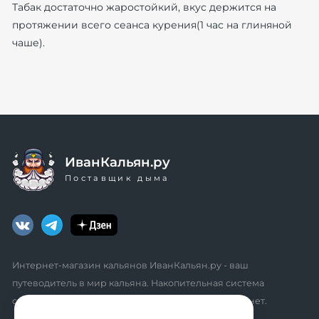
Табак достаточно жаростойкий, вкус держится на
протяжении всего сеанса курения(1 час на глиняной
чаше).
ИванКальян.ру
Поставщик дыма
Интернет-магазин кальянов ИванКальян.ру - ваш
путеводитель в мир кальяна. Накопительная система
скидок, промокоды, акции. Удобный личный кабинет.