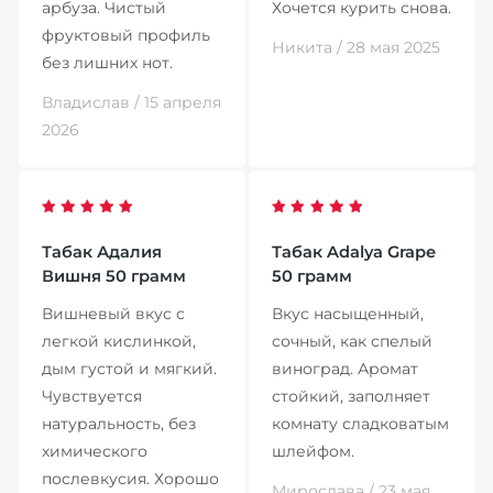
арбуза. Чистый
Хочется курить снова.
фруктовый профиль
Никита / 28 мая 2025
без лишних нот.
Владислав / 15 апреля
2026
Табак Адалия
Табак Adalya Grape
Вишня 50 грамм
50 грамм
Вишневый вкус с
Вкус насыщенный,
легкой кислинкой,
сочный, как спелый
дым густой и мягкий.
виноград. Аромат
Чувствуется
стойкий, заполняет
натуральность, без
комнату сладковатым
химического
шлейфом.
послевкусия. Хорошо
Мирослава / 23 мая