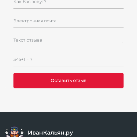
Как Вас зовут?
Электронная почта
Текст отзыва
345+1 = ?
ИванКальян.ру