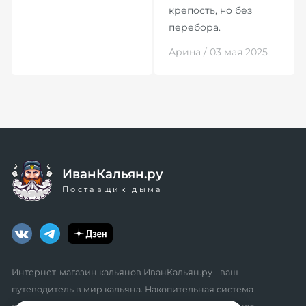
крепость, но без
перебора.
Арина / 03 мая 2025
ИванКальян.ру
Поставщик дыма
Интернет-магазин кальянов ИванКальян.ру - ваш
путеводитель в мир кальяна. Накопительная система