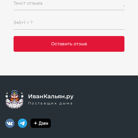
Текст отзыва
345+1 = ?
ИванКальян.ру
Поставщик дыма