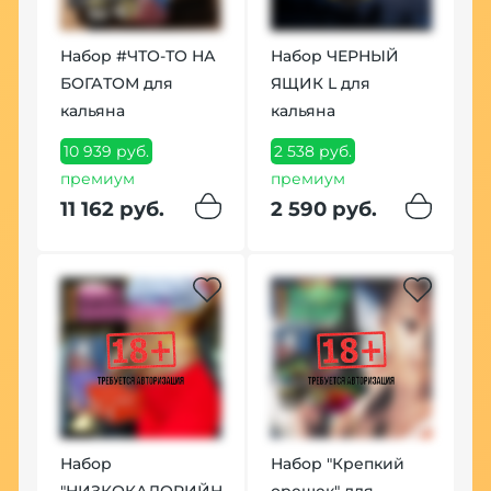
Набор #ЧТО-ТО НА
Набор ЧЕРНЫЙ
БОГАТОМ для
ЯЩИК L для
кальяна
кальяна
10 939 руб.
2 538 руб.
премиум
премиум
11 162 руб.
2 590 руб.
Набор
Набор "Крепкий
"НИЗКОКАЛОРИЙНЫЙ"
орешек" для