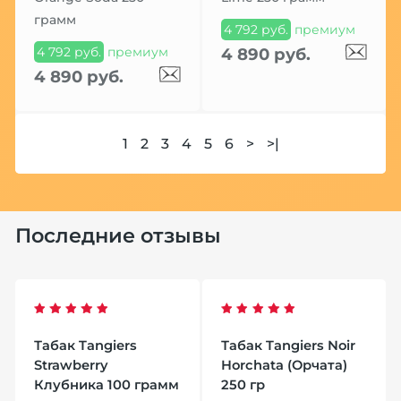
грамм
4 792 руб.
премиум
4 792 руб.
премиум
4 890 руб.
4 890 руб.
1
2
3
4
5
6
>
>|
Последние отзывы
Табак Tangiers
Табак Tangiers Noir
Strawberry
Horchata (Орчата)
Клубника 100 грамм
250 гр