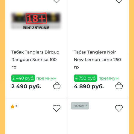
Табак Tangiers Birquq
Табак Tangiers Noir
Rangoon Sunrise 100
New Lemon Lime 250
гр
гр
2 440 руб.
премиум
4 792 руб.
премиум
2 490 руб.
4 890 руб.
5
Последний