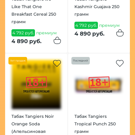
Like That One
Kashmir Guajava 250
Breakfast Cereal 250
грамм
грамм
4 792 руб.
премиум
4 792 руб.
премиум
4 890 руб.
4 890 руб.
Хит продаж
Последний
Табак Tangiers Noir
Табак Tangiers
Orange Soda
Tropical Punch 250
(Апельсиновая
грамм