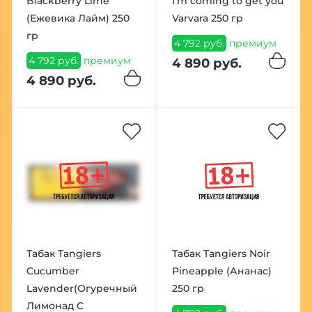
Blackberry Lime
I'm coming to get you
(Ежевика Лайм) 250
Varvara 250 гр
гр
4 792 руб.
премиум
4 792 руб.
премиум
4 890 руб.
4 890 руб.
Табак Tangiers
Табак Tangiers Noir
Cucumber
Pineapple (Ананас)
Lavender(Огуречный
250 гр
Лимонад С