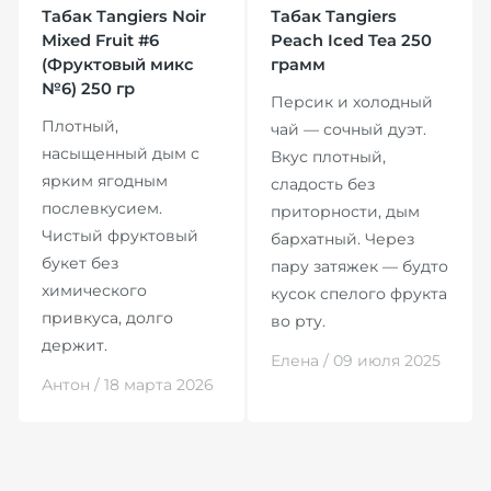
Табак Tangiers Noir
Табак Tangiers
Mixed Fruit #6
Peach Iced Tea 250
(Фруктовый микс
грамм
№6) 250 гр
Персик и холодный
Плотный,
чай — сочный дуэт.
насыщенный дым с
Вкус плотный,
ярким ягодным
сладость без
послевкусием.
приторности, дым
Чистый фруктовый
бархатный. Через
букет без
пару затяжек — будто
химического
кусок спелого фрукта
привкуса, долго
во рту.
держит.
Елена / 09 июля 2025
Антон / 18 марта 2026