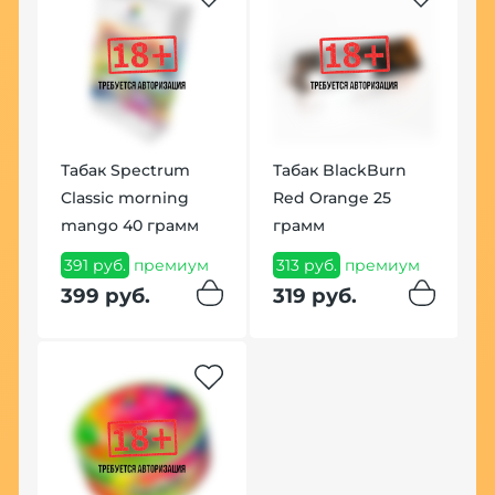
Хит
Табак Spectrum
Табак BlackBurn
Classic morning
Red Orange 25
mango 40 грамм
грамм
Н
391 руб.
премиум
313 руб.
премиум
A
399 руб.
319 руб.
B
0
Т
Н
1