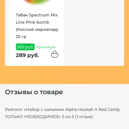
Хит
Табак Spectrum Mix
Line Pink bomb
(Кислый мармелад)
25 гр
283 руб.
премиум
289 руб.
Н
M
КО
M
(
с
Отзывы о товаре
Н
Рейтинг «
Набор с кальяном Alpha Hookah X Red Candy
1
ТОЛЬКО НЕОБХОДИМОЕ
»
5
из
5
(
1
отзыв).
Ски