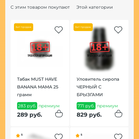
С этим товаром покупают
Этой категории
Хит продаж
Хит продаж
Хит
Табак MUST HAVE
Уловитель сиропа
Н
BANANA MAMA 25
ЧЕРНЫЙ С
M
грамм
БРЫЗГАМИ
B
0
(
283 руб.
премиум
771 руб.
премиум
5
289 руб.
829 руб.
Н
5
5
1