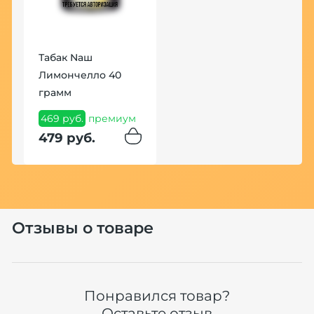
Табак Nаш
Лимончелло 40
грамм
Н
469 руб.
премиум
A
479 руб.
B
0
Т
Н
1
Отзывы о товаре
Хит
Понравился товар?
Оставьте отзыв