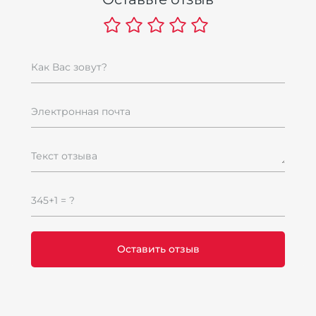
Как Вас зовут?
Н
M
Электронная почта
КО
M
(
Текст отзыва
с
Н
345+1 = ?
1
Ски