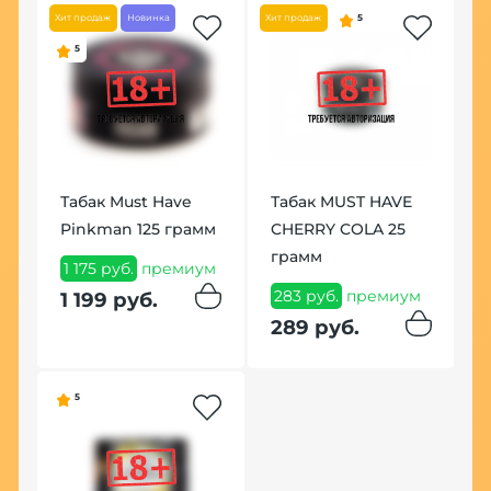
Хит продаж
Новинка
Хит продаж
5
Хит
5
Табак Must Have
Табак MUST HAVE
Н
Pinkman 125 грамм
CHERRY COLA 25
M
грамм
B
1 175 руб.
премиум
0
(
283 руб.
премиум
1 199 руб.
5
289 руб.
Н
5
1
Хит