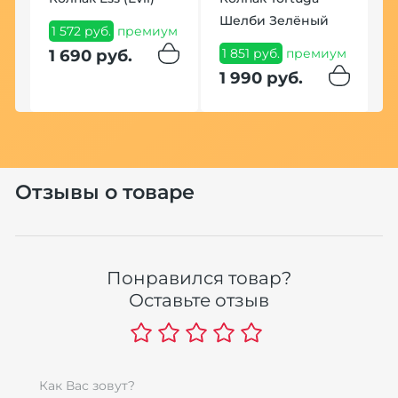
Шелби Зелёный
1 572 руб.
премиум
1 851 руб.
премиум
1 690 руб.
1 990 руб.
Б
с
Отзывы о товаре
L
Л
г
9
Понравился товар?
Оставьте отзыв
9
Как Вас зовут?