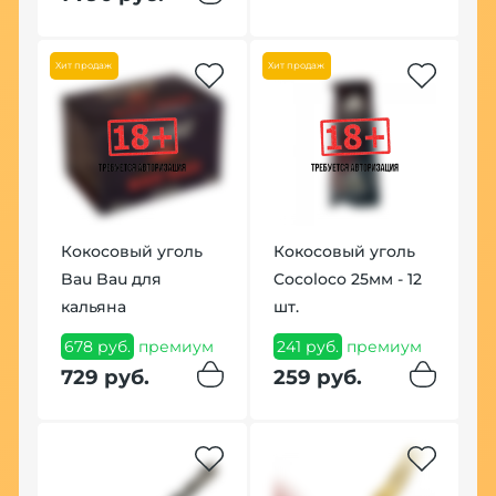
9
9
Хит продаж
Хит продаж
Но
Кокосовый уголь
Кокосовый уголь
Bau Bau для
Cocoloco 25мм - 12
кальяна
шт.
Б
с
678 руб.
премиум
241 руб.
премиум
G
729 руб.
259 руб.
F
9
9
м