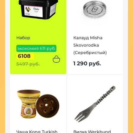
Набор
Калауд Misha
Skovorodka
экономия 611 руб.
(Серебристый)
6108
1 290 руб.
5497 руб.
Чаша Kong Turkish
Вилка Werkbund