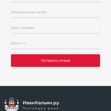
Электронная почта
Текст отзыва
345+1 = ?
ИванКальян.ру
Поставщик дыма