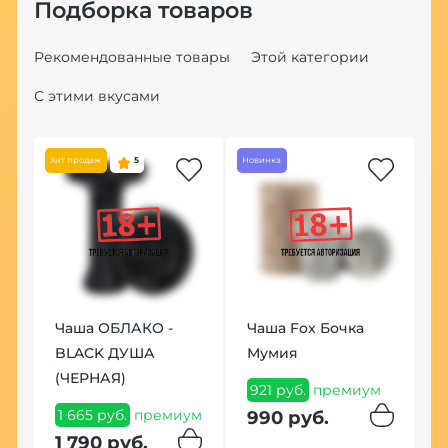
Подборка товаров
Рекомендованные товары
Этой категории
С этими вкусами
Хит продаж
5
Новинка
Чаша ОБЛАКО -
Чаша Fox Бочка
Б
BLACK ДУША
Мумия
с
(ЧЕРНАЯ)
N
921 руб.
премиум
N
1 665 руб.
премиум
990 руб.
г
1 790 руб.