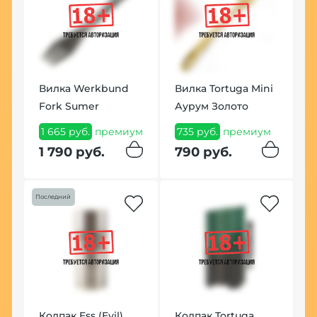
Вилка Werkbund
Вилка Tortuga Mini
Fork Sumer
Аурум Золото
1 665 руб.
премиум
735 руб.
премиум
Б
1 790 руб.
790 руб.
с
W
A
Последний
А
А
9
9
Колпак Ess (Evil)
Колпак Tortuga