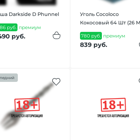
ша Darkside D Phunnel
Уголь Cocoloco
Кокосовый 64 Шт (26 
386 руб.
премиум
490 руб.
780 руб.
премиум
839 руб.
ледний