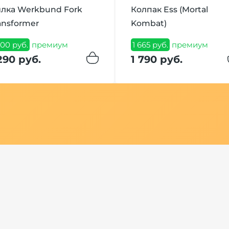
лка Werkbund Fork
Колпак Ess (Mortal
ansformer
Kombat)
200 руб.
премиум
1 665 руб.
премиум
290 руб.
1 790 руб.