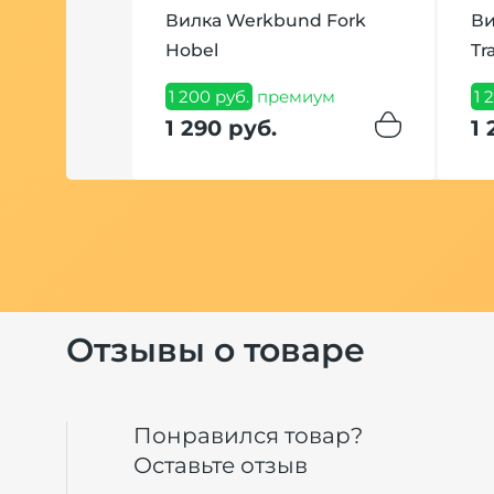
Вилка Werkbund Fork
Ви
месь
Hobel
Tr
 Medium
1 200 руб.
премиум
1 
рамм
1 290 руб.
1 
ум
Отзывы о товаре
Понравился товар?
Оставьте отзыв