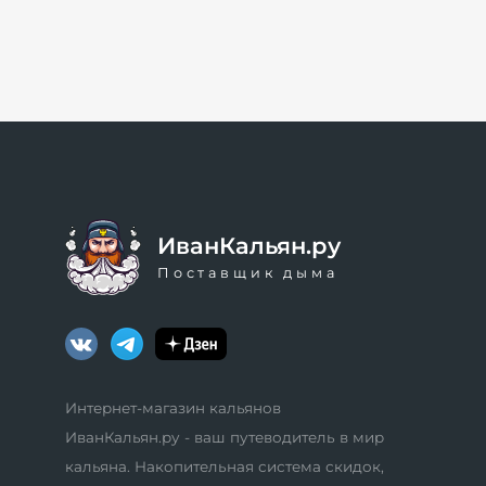
ИванКальян.ру
Поставщик дыма
Интернет-магазин кальянов
ИванКальян.ру - ваш путеводитель в мир
кальяна. Накопительная система скидок,