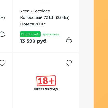
Уголь Cocoloco
Бестабачн
Мм)
Кокосовый 72 Шт (25Мм)
Chabacco 
Horeca 20 Кг
Honey Berr
12 639 руб.
премиум
342 руб.
пр
13 590 руб.
349 руб.