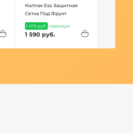
Колпак Ess Защитная
Сетка Под Фрукт
Бестабачн
Chabacco 
1 479 руб.
премиум
Peach Apri
1 590 руб.
342 руб.
пр
349 руб.