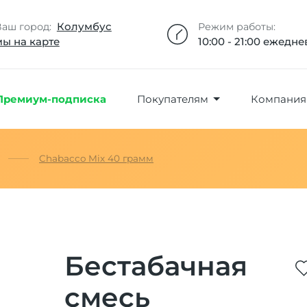
Добавлено максимальное кол-во товара
Товар добавлен в избранное
Товар удален из избранного
Товар добавлен в корзину
Промокод скопирован
Колумбус
Ваш город:
Режим работы:
мы на карте
10:00 - 21:00 ежедн
Премиум-подписка
Покупателям
Компания
Chabacco Mix 40 грамм
Бестабачная
смесь