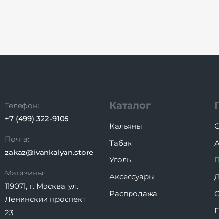
Каталог
Телефон:
+7 (499) 322-9105
Кальяны
О
Почта:
Табак
А
zakaz@ivankalyan.store
Уголь
Магазины:
Аксессуары
Д
119071, г. Москва, ул.
Распродажа
О
Ленинский проспект
Г
23