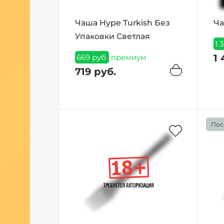
месь
Чаша Hype Turkish Без
Ча
 Medium
Упаковки Светлая
1 
грамм
1 
669 руб.
премиум
719 руб.
ум
Пос