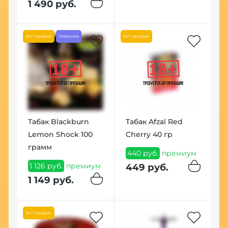
1 490 руб.
1
Хит продаж
Новинка
Хит продаж
Табак Blackburn
Табак Afzal Red
П
Lemon Shock 100
Cherry 40 гр
M
грамм
440 руб.
премиум
3
1 126 руб.
премиум
п
449 руб.
м
1 149 руб.
4
Хит продаж