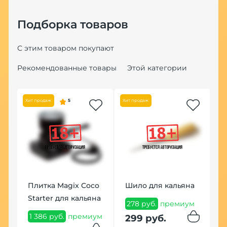
Подборка товаров
С этим товаром покупают
Рекомендованные товары
Этой категории
Хит продаж
5
Хит продаж
Плитка Magix Coco
Шило для кальяна
Щ
Starter для кальяна
Т
278 руб.
премиум
1 386 руб.
премиум
1
299 руб.