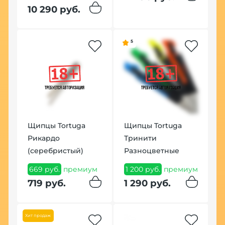
10 290 руб.
Хит
5
К
Щипцы Tortuga
Щипцы Tortuga
B
Рикардо
Тринити
к
(серебристый)
Разноцветные
м
6
669 руб.
премиум
1 200 руб.
премиум
7
719 руб.
1 290 руб.
Хит продаж