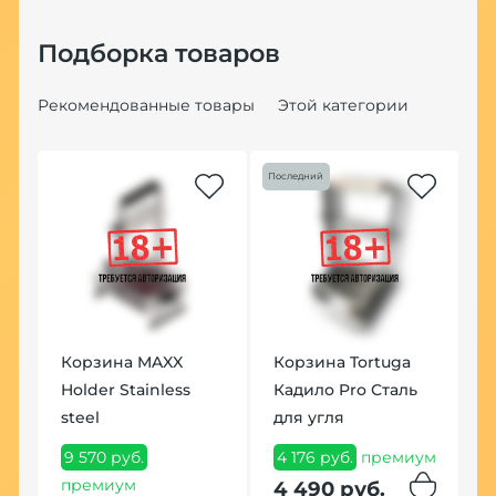
Подборка товаров
Рекомендованные товары
Этой категории
Последний
Хит
Корзина MAXX
Корзина Tortuga
К
Holder Stainless
Кадило Pro Сталь
C
steel
для угля
9
9 570 руб.
4 176 руб.
премиум
9
премиум
4 490 руб.