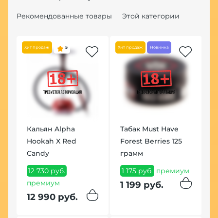
Рекомендованные товары
Этой категории
Хит продаж
5
Хит продаж
Новинка
Кальян Alpha
Табак Must Have
К
Hookah X Red
Forest Berries 125
H
Candy
грамм
9
12 730 руб.
1 175 руб.
премиум
п
премиум
1 199 руб.
1
12 990 руб.