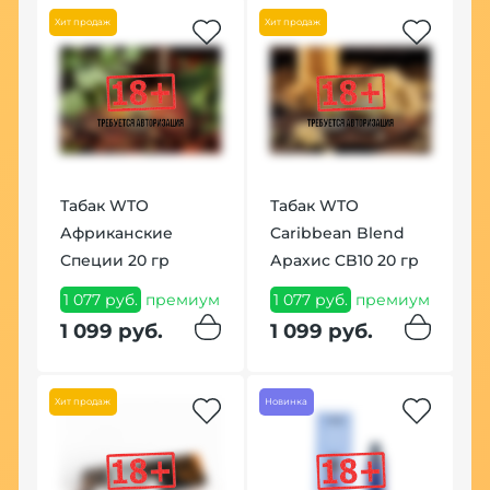
Хит продаж
Хит продаж
Щ
Табак WTO
Табак WTO
С
Африканские
Caribbean Blend
(
Специи 20 гр
Арахис CB10 20 гр
м
1
1 077 руб.
премиум
1 077 руб.
премиум
1
1 099 руб.
1 099 руб.
Хит продаж
Новинка