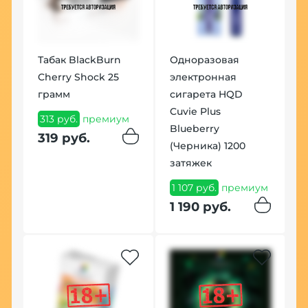
П
Табак BlackBurn
Одноразовая
у
Cherry Shock 25
электронная
ч
грамм
сигарета HQD
1
Cuvie Plus
313 руб.
премиум
1
Blueberry
319 руб.
(Черника) 1200
затяжек
1 107 руб.
премиум
1 190 руб.
С
1