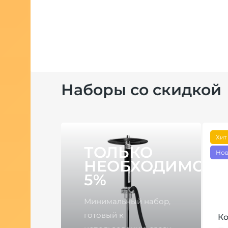
Наборы со скидкой
Хит
ТОЛЬКО
Нов
НЕОБХОДИМОЕ
5%
Минимальный набор,
готовый к
д Alpha
Ко