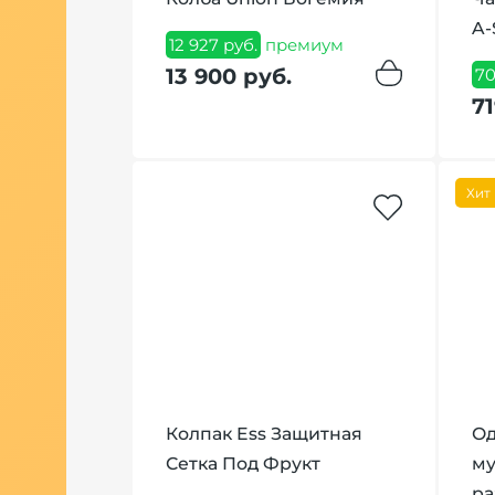
A-
12 927 руб.
премиум
13 900 руб.
миум
70
71
Хит
Колпак Ess Защитная
Од
Сетка Под Фрукт
му
ра