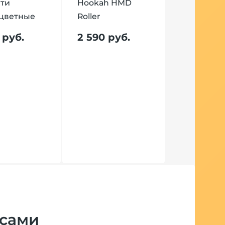
ти
Hookah HMD
СТА
цветные
Roller
7%
 руб.
2 590 руб.
Стандарт
кальяна 
к нему
33358 р
экономи
К
н
 сами