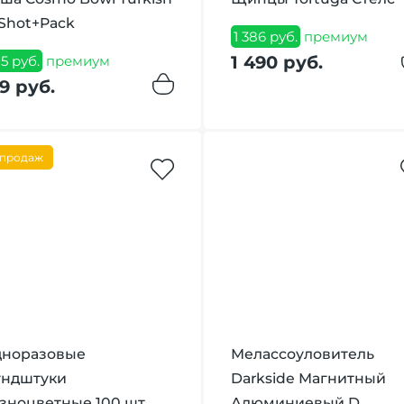
Shot+Pack
1 386 руб.
премиум
1 490 руб.
5 руб.
премиум
9 руб.
 продаж
норазовые
Мелассоуловитель
ндштуки
Darkside Магнитный
зноцветные 100 шт.
Алюминиевый D_