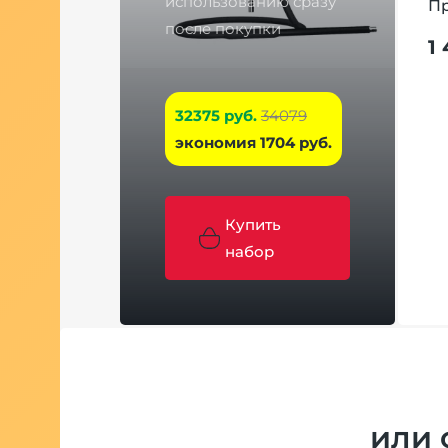
использованию сразу
h HMD
П
после покупки
1
 руб.
32375 руб.
34079
экономия 1704 руб.
Купить
набор
соуловитель
de
тный
иниевый
или 
cher