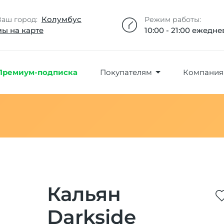
Добавлено максимальное кол-во товара
Товар добавлен в избранное
Товар удален из избранного
Товар добавлен в корзину
Промокод скопирован
Колумбус
Ваш город:
Режим работы:
мы на карте
10:00 - 21:00 ежедн
Премиум-подписка
Покупателям
Компания
Кальян
Darkside