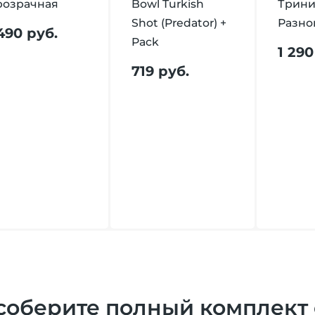
розрачная
Bowl Turkish
Трини
Shot (Predator) +
Разно
 490 руб.
Pack
1 290
719 руб.
соберите полный комплект