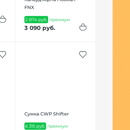
FNX
черный
2 874 руб.
премиум
13 318 руб.
3 090 руб.
13 590 р
5
Сумка CWP Shifter
Кальян Dar
Бронза
6 315 руб.
премиум