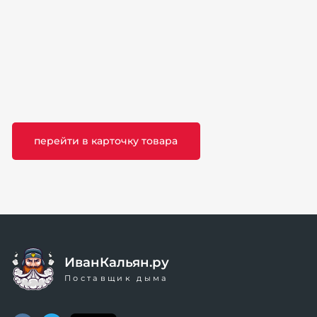
перейти в карточку товара
ИванКальян.ру
Поставщик дыма