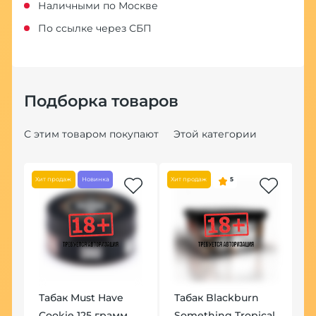
Наличными по Москве
По ссылке через СБП
Подборка товаров
С этим товаром покупают
Этой категории
Хит продаж
Новинка
Хит продаж
5
Хит
Табак Must Have
Табак Blackburn
К
Cookie 125 грамм
Something Tropical
m