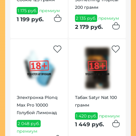
200 грамм
ум
1 175 руб.
премиум
1
2 135 руб.
премиум
1 199 руб.
1
2 179 руб.
Хит
К
Электронка Plonq
Табак Satyr Nat 100
П
Max Pro 10000
грамм
1
Голубой Лимонад
1 420 руб.
премиум
1
2 048 руб.
1 449 руб.
премиум