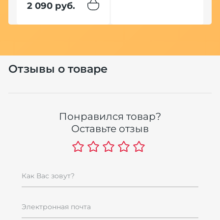
2 090 руб.
Отзывы о товаре
К
Б
ум
1
Понравился товар?
п
Оставьте отзыв
1
Как Вас зовут?
Электронная почта