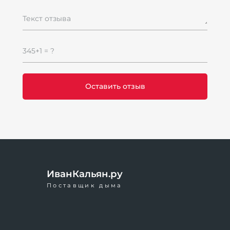
Текст отзыва
К
345+1 = ?
4
ум
4
ИванКальян.ру
Поставщик дыма