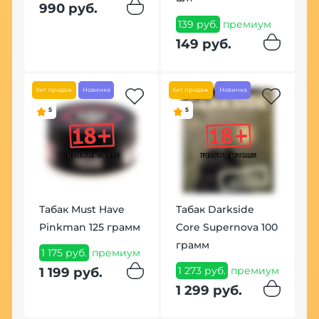
9
990 руб.
139 руб.
премиум
9
149 руб.
Хит продаж
Новинка
Хит продаж
Новинка
5
5
Табак Must Have
Табак Darkside
Pinkman 125 грамм
Core Supernova 100
м
грамм
1 175 руб.
премиум
1 273 руб.
премиум
1 199 руб.
1 299 руб.