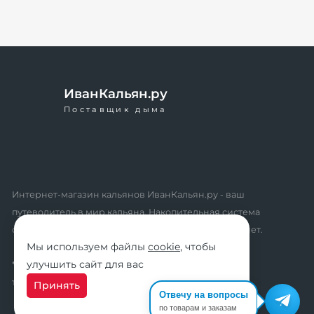
ИванКальян.ру
Поставщик дыма
Интернет-магазин кальянов ИванКальян.ру - ваш
путеводитель в мир кальяна. Накопительная система
скидок, промокоды, акции. Удобный личный кабинет.
Мы используем файлы
cookie
, чтобы
улучшить сайт для вас
* мы не осуществляем дистанционную продажу
табачной продукции розничным клиентам
Принять
Отвечу на вопросы
по товарам и заказам