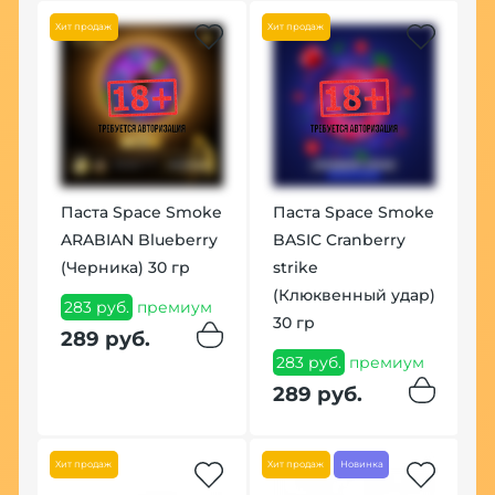
Хит продаж
Хит продаж
Паста Space Smoke
Паста Space Smoke
ARABIAN Blueberry
BASIC Cranberry
(Черника) 30 гр
strike
(Клюквенный удар)
283 руб.
премиум
30 гр
289 руб.
283 руб.
премиум
289 руб.
Хит продаж
Хит продаж
Новинка