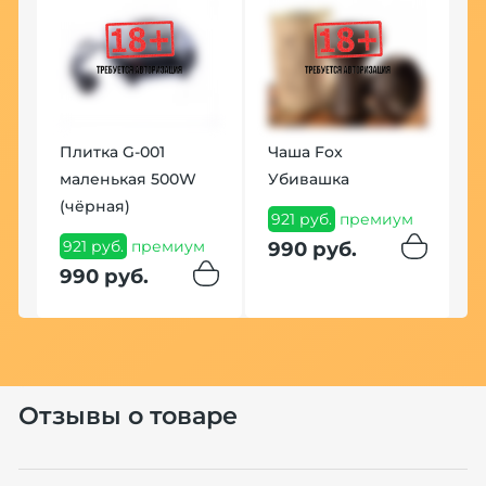
Плитка G-001
Чаша Fox
маленькая 500W
Убивашка
ум
(чёрная)
921 руб.
премиум
921 руб.
премиум
990 руб.
990 руб.
Отзывы о товаре