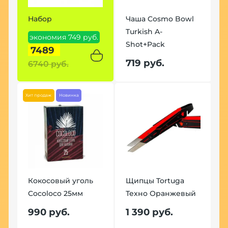
Набор
Чаша Cosmo Bowl
Turkish A-
экономия 749 руб.
Shot+Pack
7489
719 руб.
6740 руб.
Хит продаж
Новинка
Кокосовый уголь
Щипцы Tortuga
Cocoloco 25мм
Техно Оранжевый
990 руб.
1 390 руб.