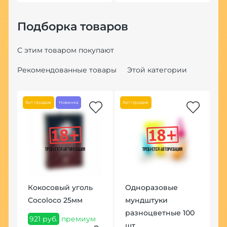
Подборка товаров
С этим товаром покупают
Рекомендованные товары
Этой категории
Хит продаж
Новинка
Хит продаж
Кокосовый уголь
Одноразовые
Ч
Cocoloco 25мм
мундштуки
Б
разноцветные 100
О
921 руб.
премиум
шт.