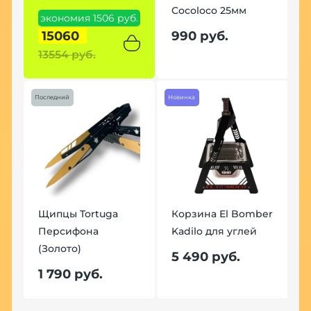
Cocoloco 25мм
экономия 1506 руб.
15060
990 руб.
13554 руб.
Последний
Новинка
Щипцы Tortuga
Корзина El Bomber
Персифона
Kadilo для углей
(Золото)
5 490 руб.
1 790 руб.