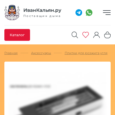
Добавлено максимальное кол-во товара
Товар добавлен в избранное
Товар удален из избранного
Товар добавлен в корзину
Промокод скопирован
ИванКальян.ру
Поставщик дыма
Каталог
Главная
Аксессуары
Плитки для розжига угля