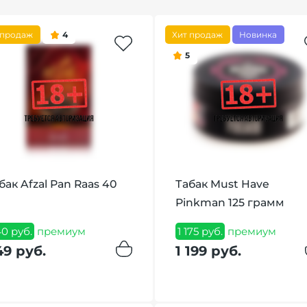
 продаж
4
Хит продаж
Новинка
5
бак Afzal Pan Raas 40
Табак Must Have
Pinkman 125 грамм
0 руб.
премиум
1 175 руб.
премиум
49 руб.
1 199 руб.