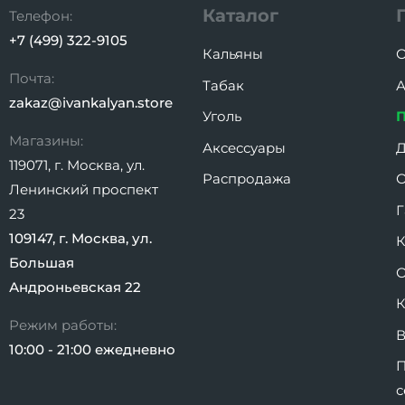
Каталог
Телефон:
+7 (499) 322-9105
Кальяны
О
Почта:
Табак
А
zakaz@ivankalyan.store
Уголь
Магазины:
Аксессуары
Д
119071, г. Москва, ул.
Распродажа
О
Ленинский проспект
Г
23
109147, г. Москва, ул.
К
Большая
О
Андроньевская 22
К
Режим работы:
В
10:00 - 21:00 ежедневно
с