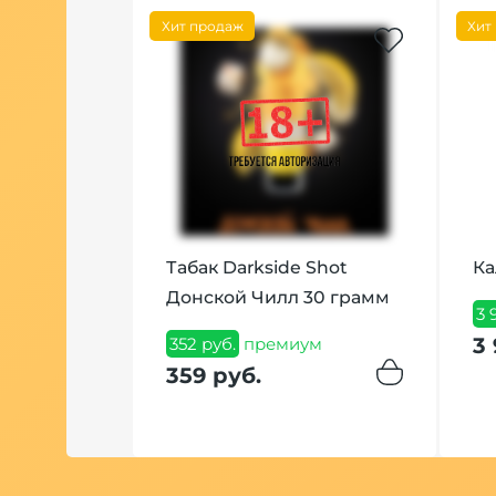
Хит продаж
Хит
ля колбы
Табак Darkside Shot
Ка
Донской Чилл 30 грамм
м
3 
3 
352 руб.
премиум
359 руб.