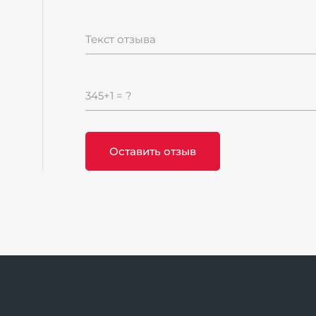
Текст отзыва
345+1 = ?