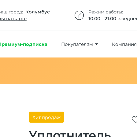
Добавлено максимальное кол-во товара
Товар добавлен в избранное
Товар удален из избранного
Товар добавлен в корзину
Промокод скопирован
Колумбус
Ваш город:
Режим работы:
мы на карте
10:00 - 21:00 ежедн
Премиум-подписка
Покупателям
Компания
Хит продаж
Уплотнитель