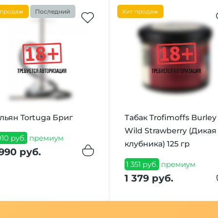
 продаж
Последний
Хит продаж
льян Tortuga Бриг
Табак Trofimoffs Burley
Wild Strawberry (Дикая
910 руб.
премиум
клубника) 125 гр
990 руб.
1 351 руб.
премиум
1 379 руб.