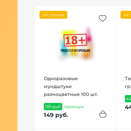
Хит продаж
Хит
ля шланга
Одноразовые
Та
мундштуки
гр
м
разноцветные 100 шт.
44
4
139 руб.
премиум
149 руб.