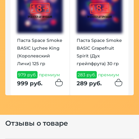
Паста Space Smoke
Паста Space Smoke
BASIC Lychee King
BASIC Grapefruit
В
(Королевский
Spirit (Дух
F
Личи) 125 гр
грейпфрута) 30 гр
м
1
979 руб.
премиум
283 руб.
премиум
1
999 руб.
289 руб.
Хит
Отзывы о товаре