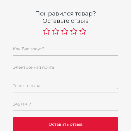
Ш
Понравился товар?
2
Оставьте отзыв
2
Как Вас зовут?
Электронная почта
Текст отзыва
345+1 = ?