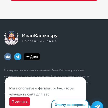
R
ИванКальян.ру
Поставщик дыма
Интернет-магазин кальянов ИванКальян.ру - ваш
путеводитель в мир кальяна. Накопительная система
скидок, промокоды, акции. Удобный личный кабинет.
Мы используем файлы
cookie
, чтобы
улучшить сайт для вас
* мы не осуществляем дистанционную продажу
табачной продукции розничным клиентам
Принять
Отвечу на вопросы