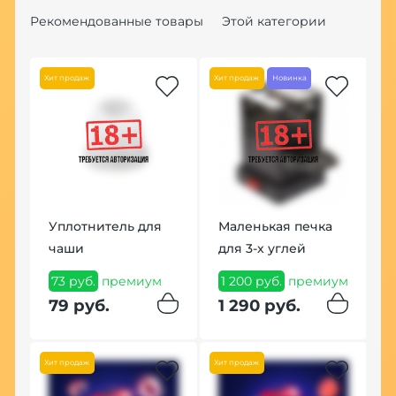
Рекомендованные товары
Этой категории
Хит продаж
Хит продаж
Новинка
а
Уплотнитель для
Маленькая печка
К
чаши
для 3-х углей
H
73 руб.
премиум
1 200 руб.
премиум
1
79 руб.
1 290 руб.
1
Хит продаж
Хит продаж