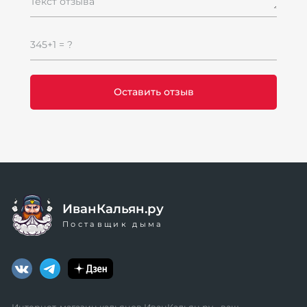
Текст отзыва
345+1 = ?
ИванКальян.ру
Поставщик дыма