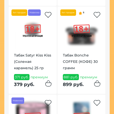
7
Хит продаж
Новинка
Хит продаж
5
Табак Satyr Kiss Kiss
Табак Bonche
(Соленая
COFFEE (КОФЕ) 30
П
карамель) 25 гр
грамм
M
371 руб.
премиум
881 руб.
премиум
3
п
379 руб.
899 руб.
4
Новинка