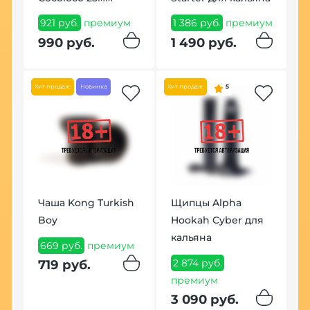
д
921 руб.
премиум
1 386 руб.
премиум
4
990 руб.
1 490 руб.
п
4
Хит продаж
Новинка
Хит продаж
5
Чаша Kong Turkish
Щипцы Alpha
Boy
Hookah Cyber для
кальяна
Щ
669 руб.
премиум
Р
2 874 руб.
719 руб.
(
м
премиум
6
3 090 руб.