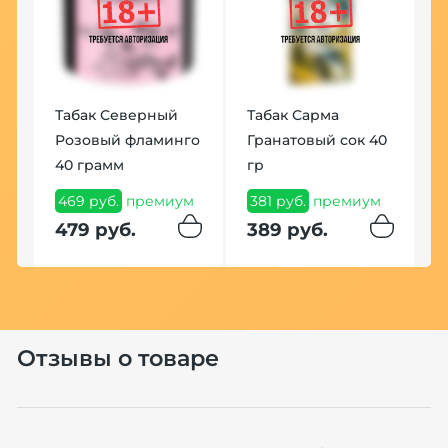
Табак Северный
Табак Сарма
Розовый фламинго
Гранатовый сок 40
З
40 грамм
гр
W
З
469 руб.
премиум
381 руб.
премиум
5
479 руб.
389 руб.
5
Отзывы о товаре