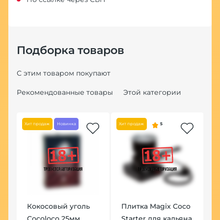
Подборка товаров
С этим товаром покупают
Рекомендованные товары
Этой категории
Хит продаж
Новинка
Хит продаж
5
Кокосовый уголь
Плитка Magix Coco
К
Cocoloco 25мм
Starter для кальяна
К