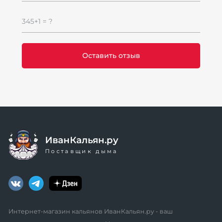
345+1 = ?
ИванКальян.ру
Поставщик дыма
Интернет-магазин кальянов ИванКальян.ру - ваш