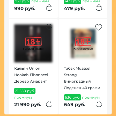
921 руб.
премиум
469 руб.
премиум
1
990 руб.
479 руб.
П
Кальян Union
Табак Muassel
у
Hookah Fibonacci
Strong
ч
Дерево Амарант
Виноградный
1
Леденец 40 грамм
м
21 550 руб.
1
премиум
636 руб.
премиум
21 990 руб.
649 руб.