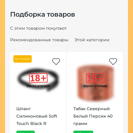
Подборка товаров
С этим товаром покупают
Рекомендованные товары
Этой категории
Хит продаж
Шланг
Табак Северный
Щ
Силиконовый Soft
Белый Персик 40
Т
Touch Black R
грамм
1