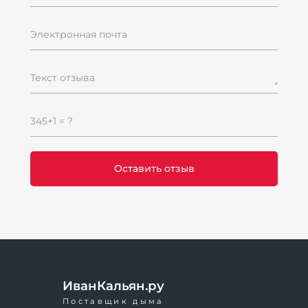
Электронная почта
Текст отзыва
345+1 = ?
С
6
6
ИванКальян.ру
Поставщик дыма