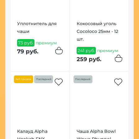
Уплотнитель для
Кокосовый уголь
К
E
чаши
Cocoloco 25мм - 12
Б
шт.
73 руб.
премиум
1
241 руб.
премиум
п
79 руб.
259 руб.
1
Хит продаж
Последний
Последний
Калауд Alpha
Чаша Alpha Bowl
Щ
Hookah FNX
Wawe Phunnel
С