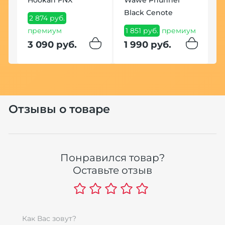
e)
Black Cenote
2 874 руб.
1
премиум
1 851 руб.
премиум
1
3 090 руб.
1 990 руб.
Отзывы о товаре
Понравился товар?
К
Оставьте отзыв
K
ek
1
1
Как Вас зовут?