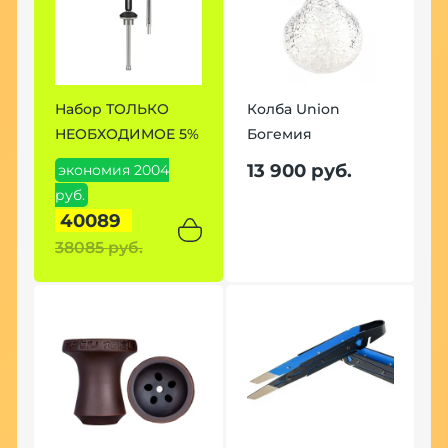
Набор ТОЛЬКО
Колба Union
Н
НЕОБХОДИМОЕ 5%
Богемия
7
13 900 руб.
экономия 2004
э
руб.
р
40089
38085 руб.
3