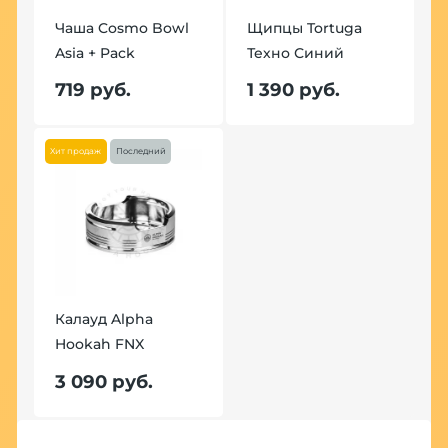
Чаша Cosmo Bowl
Щипцы Tortuga
Ч
Asia + Pack
Техно Синий
A
719 руб.
1 390 руб.
7
Хит продаж
Последний
Хит
l
Калауд Alpha
К
Hookah FNX
H
3 090 руб.
3