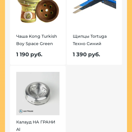
Чаша Kong Turkish
Щипцы Tortuga
Boy Space Green
Техно Синий
Ч
B
1 190 руб.
1 390 руб.
1
Калауд НА ГРАНИ
l
Al
К