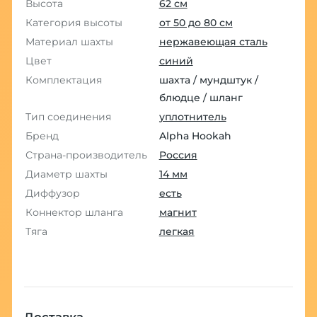
Высота
62 см
Категория высоты
от 50 до 80 см
Материал шахты
нержавеющая сталь
Цвет
синий
Комплектация
шахта / мундштук /
блюдце / шланг
Тип соединения
уплотнитель
Бренд
Alpha Hookah
Страна-производитель
Россия
Диаметр шахты
14 мм
Диффузор
есть
Коннектор шланга
магнит
Тяга
легкая