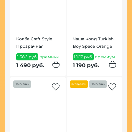
Колба Craft Style
Чаша Kong Turkish
К
Прозрачная
Boy Space Orange
H
1 386 руб.
премиум
1 107 руб.
премиум
1
п
1 490 руб.
1 190 руб.
1
Последний
Хит продаж
Последний
Хит