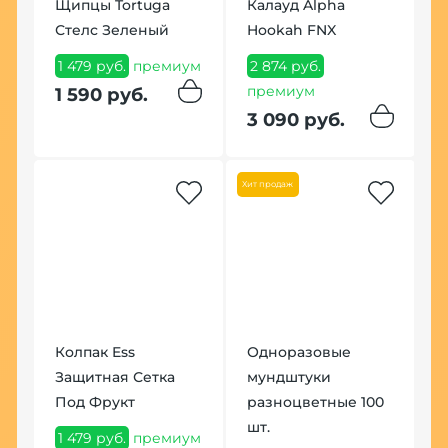
Щипцы Tortuga
Калауд Alpha
ek
Стелс Зеленый
Hookah FNX
К
1 479 руб.
премиум
2 874 руб.
H
премиум
1 590 руб.
M
3 090 руб.
1
п
Хит продаж
1
Хит
Колпак Ess
Одноразовые
Защитная Сетка
мундштуки
Под Фрукт
разноцветные 100
шт.
К
1 479 руб.
премиум