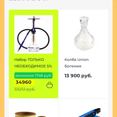
Набор ТОЛЬКО
Колба Union
Н
НЕОБХОДИМОЕ 5%
Богемия
7
13 900 руб.
экономия 1748 руб.
э
34960
р
33212 руб.
3