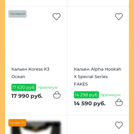
Последний
Кальян Koress K3
Кальян Alpha Hookah
Ocean
X Special Series
FAKES
17 630 руб.
премиум
14 298 руб.
премиум
17 990 руб.
14 590 руб.
Скидка -7%