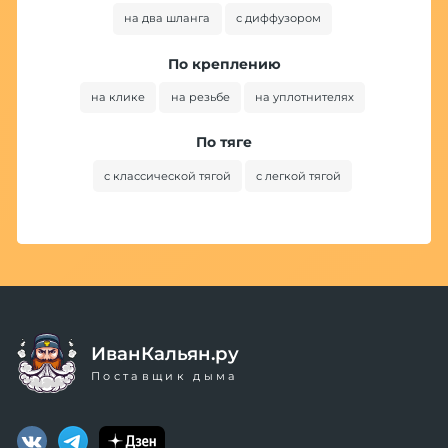
на два шланга
с диффузором
По креплению
на клике
на резьбе
на уплотнителях
По тяге
с классической тягой
с легкой тягой
ИванКальян.ру
Поставщик дыма