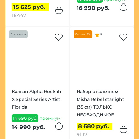
15 625 руб.
16 990 руб.
16447
Последний
Скидка -5%
5
Кальян Alpha Hookah
Набор с кальяном
X Special Series Artist
Misha Rebel starlight
Florida
(35 см) ТОЛЬКО
НЕОБХОДИМОЕ
14 690 руб.
премиум
8 680 руб.
14 990 руб.
9137