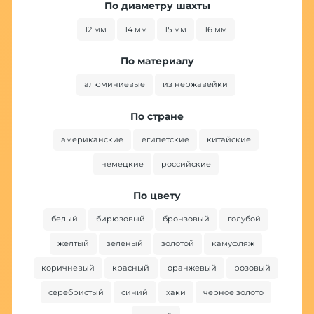
По диаметру шахты
12 мм
14 мм
15 мм
16 мм
По материалу
алюминиевые
из нержавейки
По стране
американские
египетские
китайские
немецкие
российские
По цвету
белый
бирюзовый
бронзовый
голубой
желтый
зеленый
золотой
камуфляж
коричневый
красный
оранжевый
розовый
серебристый
синий
хаки
черное золото