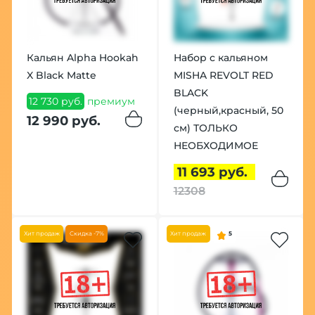
Кальян Alpha Hookah
Набор с кальяном
X Black Matte
MISHA REVOLT RED
BLACK
12 730 руб.
премиум
(черный,красный, 50
12 990 руб.
см) ТОЛЬКО
НЕОБХОДИМОЕ
11 693 руб.
12308
Хит продаж
Скидка -7%
Хит продаж
5