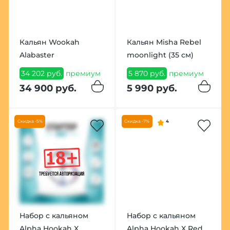
Кальян Wookah
Кальян Misha Rebel
Alabaster
moonlight (35 см)
34 202 руб.
премиум
5 870 руб.
премиум
34 900 руб.
5 990 руб.
Скидка -5%
Скидка -7%
4
Набор с кальяном
Набор с кальяном
Alpha Hookah X
Alpha Hookah X Red