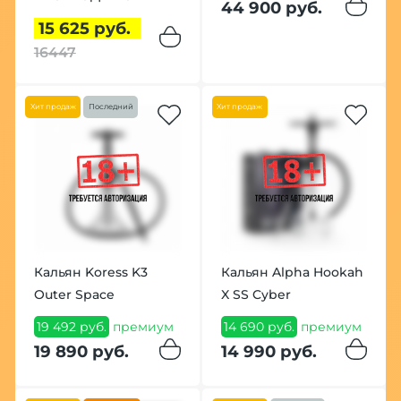
44 900 руб.
15 625 руб.
16447
Хит продаж
Последний
Хит продаж
Кальян Koress K3
Кальян Alpha Hookah
Outer Space
X SS Cyber
19 492 руб.
премиум
14 690 руб.
премиум
19 890 руб.
14 990 руб.