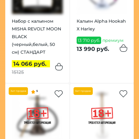
Набор с кальяном
Кальян Alpha Hookah
MISHA REVOLT MOON
X Harley
BLACK
13 710 руб.
премиум
(черный,белый, 50
13 990 руб.
см) СТАНДАРТ
14 066 руб.
15125
Хит продаж
5
Хит продаж