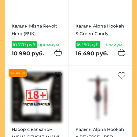
Кальян Misha Revolt
Кальян Alpha Hookah
Hero (БЧК)
S Green Candy
10 770 руб.
премиум
16 160 руб.
премиум
10 990 руб.
16 490 руб.
Скидка -7%
Набор с кальяном
Кальян Alpha Hookah
MISHA REVOLT MIAMI
X REVERSE - RED