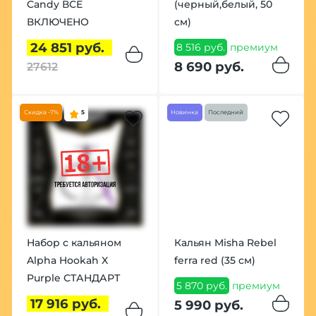
Candy ВСЕ
(черный,белый, 50
ВКЛЮЧЕНО
см)
24 851 руб.
8 516 руб.
премиум
8 690 руб.
27612
Скидка -7%
5
Новинка
Последний
Набор с кальяном
Кальян Misha Rebel
Alpha Hookah X
ferra red (35 см)
Purple СТАНДАРТ
5 870 руб.
премиум
17 916 руб.
5 990 руб.