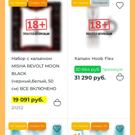
Хит продаж
Скидка -10%
Хит продаж
Последний
Набор с кальяном
Кальян Hoob Flex
MISHA REVOLT MOON
30 664 руб.
премиум
BLACK
31 290 руб.
(черный,белый, 50
см) ВСЕ ВКЛЮЧЕНО
19 091 руб.
21212
Хит продаж
Скидка -5%
Хит продаж
Скидка -5%
5