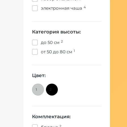
4
электронная чаша
Категория высоты:
2
до 50 см
1
от 50 до 80 см
Цвет:
1
2
Комплектация:
2