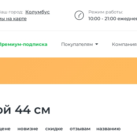
Добавлено максимальное кол-во товара
Товар добавлен в избранное
Товар удален из избранного
Товар добавлен в корзину
Промокод скопирован
Колумбус
Ваш город:
Режим работы:
мы на карте
10:00 - 21:00 ежедн
Премиум-подписка
Покупателям
Компания
ой 44 см
цене
новизне
скидке
отзывам
названию