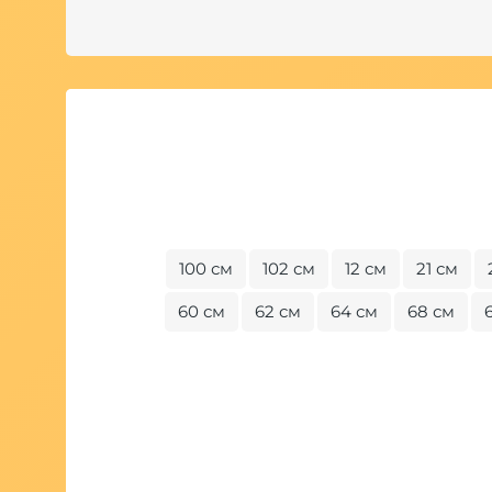
100 см
102 см
12 см
21 см
60 см
62 см
64 см
68 см