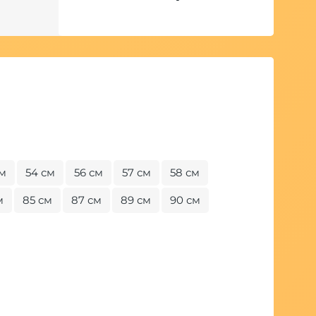
см
54 см
56 см
57 см
58 см
м
85 см
87 см
89 см
90 см