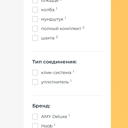
блюдце
1
колба
1
мундштук
2
полный комплект
2
шахта
Тип соединения:
1
клик-система
1
уплотнитель
Бренд:
1
AMY Deluxe
1
Hoob