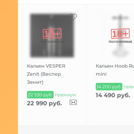
Кальян VESPER
Кальян Hoob R
Zenit (Веспер
mini
Зенит)
14 200 руб.
пре
14 490 руб.
22 530 руб.
премиум
22 990 руб.