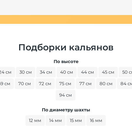
Подборки кальянов
По высоте
24 см
30 см
34 см
40 см
44 см
45 см
50 
69 см
70 см
72 см
75 см
77 см
80 см
84 с
94 см
По диаметру шахты
12 мм
14 мм
15 мм
16 мм