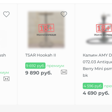
ush
TSAR Hookah II
Кальян AMY D
072.03 Antiqu
9 692 руб.
премиум
Berry Mini ps
9 890 руб.
миум
bk
4 596 руб.
пре
4 690 руб.