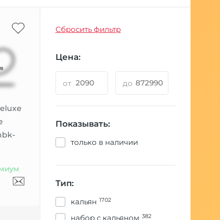
Сбросить фильтр
Цена:
от
до
eluxe
e
Показывать:
mbk-
только в наличии
миум
Тип:
1702
кальян
382
набор с кальяном