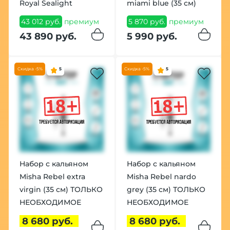
Royal Sealight
miami blue (35 см)
43 012 руб.
премиум
5 870 руб.
премиум
43 890 руб.
5 990 руб.
Скидка -5%
5
Скидка -5%
5
Набор с кальяном
Набор с кальяном
Misha Rebel extra
Misha Rebel nardo
virgin (35 см) ТОЛЬКО
grey (35 см) ТОЛЬКО
НЕОБХОДИМОЕ
НЕОБХОДИМОЕ
8 680 руб.
8 680 руб.