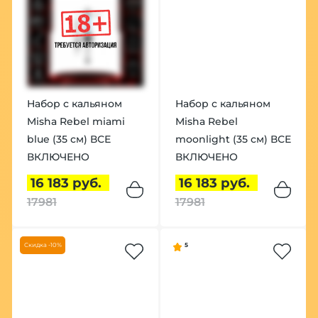
Набор с кальяном
Набор с кальяном
Misha Rebel miami
Misha Rebel
blue (35 см) ВСЕ
moonlight (35 см) ВСЕ
ВКЛЮЧЕНО
ВКЛЮЧЕНО
16 183 руб.
16 183 руб.
17981
17981
Скидка -10%
5