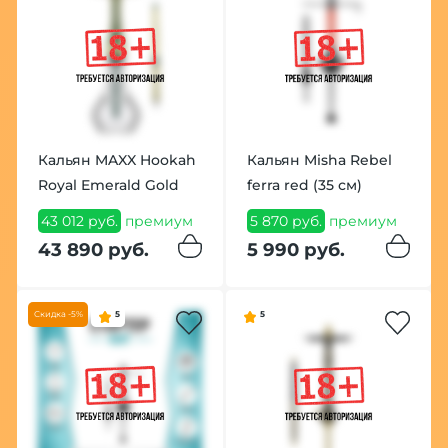
Кальян MAXX Hookah
Кальян Misha Rebel
Royal Emerald Gold
ferra red (35 см)
43 012 руб.
премиум
5 870 руб.
премиум
43 890 руб.
5 990 руб.
Скидка -5%
5
5