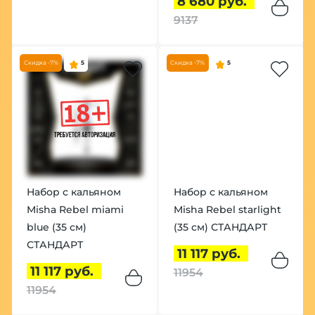
8 680 руб.
9137
Скидка -7%
5
Скидка -7%
5
Набор с кальяном
Набор с кальяном
Misha Rebel miami
Misha Rebel starlight
blue (35 см)
(35 см) СТАНДАРТ
СТАНДАРТ
11 117 руб.
11 117 руб.
11954
11954