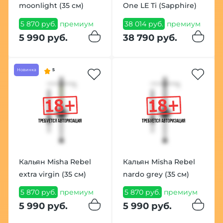
moonlight (35 см)
One LE Ti (Sapphire)
5 870 руб.
премиум
38 014 руб.
премиум
5 990 руб.
38 790 руб.
Новинка
5
Кальян Misha Rebel
Кальян Misha Rebel
extra virgin (35 см)
nardo grey (35 см)
5 870 руб.
премиум
5 870 руб.
премиум
5 990 руб.
5 990 руб.