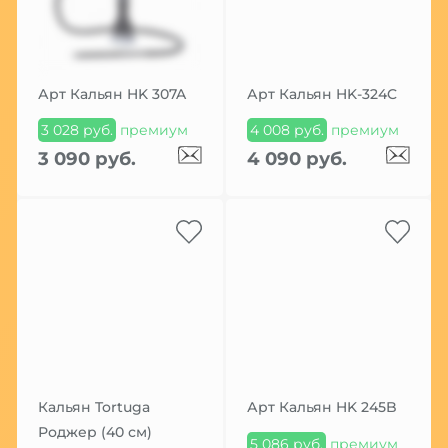
Арт Кальян HK 307A
Арт Кальян HK-324C
3 028 руб.
премиум
4 008 руб.
премиум
3 090 руб.
4 090 руб.
Кальян Tortuga
Арт Кальян HK 245B
Роджер (40 см)
5 086 руб.
премиум