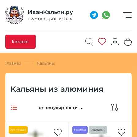
Добавлено максимальное кол-во товара
Товар добавлен в избранное
Товар удален из избранного
Товар добавлен в корзину
Промокод скопирован
ИванКальян.ру
Поставщик дыма
Каталог
Главная
Кальяны
Кальяны из алюминия
по популярности
Хит продаж
Новинка
Последний