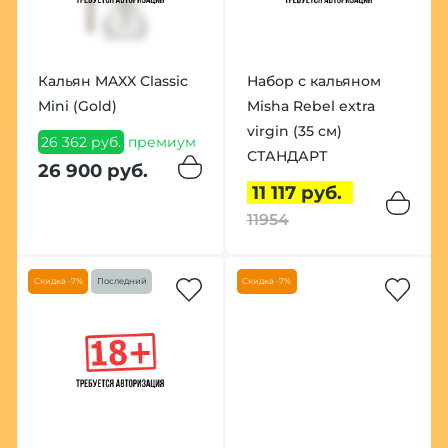
Кальян MAXX Classic
Набор с кальяном
Mini (Gold)
Misha Rebel extra
virgin (35 см)
26 362 руб.
премиум
СТАНДАРТ
26 900 руб.
11 117 руб.
11954
Скидка -7%
Последний
Скидка -7%