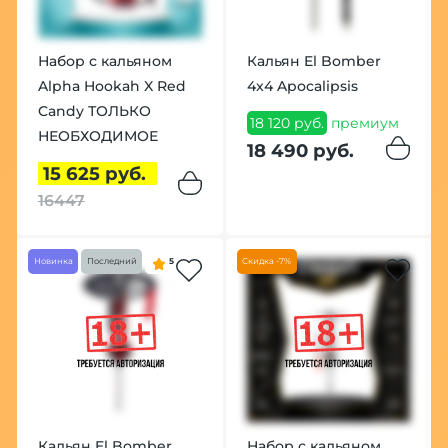
Набор с кальяном
Кальян El Bomber
Alpha Hookah X Red
4x4 Apocalipsis
Candy ТОЛЬКО
18 120 руб.
премиум
НЕОБХОДИМОЕ
18 490 руб.
15 625 руб.
16447
Новинка
Последний
5
Скидка -7%
Кальян El Bomber
Набор с кальяном