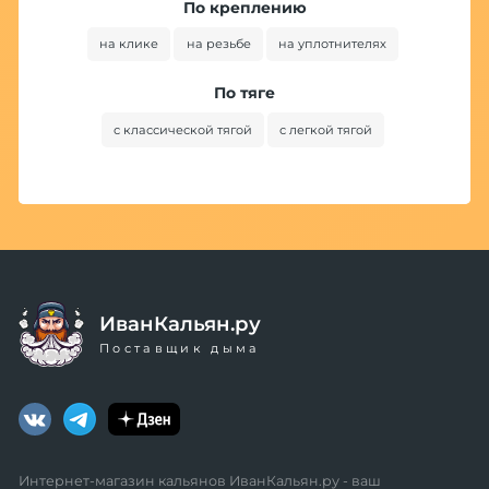
По креплению
на клике
на резьбе
на уплотнителях
По тяге
с классической тягой
с легкой тягой
ИванКальян.ру
Поставщик дыма
Интернет-магазин кальянов ИванКальян.ру - ваш