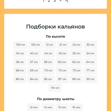
1
2
3
>
>|
Подборки кальянов
По высоте
100 см
102 см
12 см
21 см
24 см
30 см
34 см
40 см
44 см
45 см
50 см
54 см
56 см
57 см
58 см
60 см
62 см
64 см
68 см
69 см
70 см
72 см
75 см
77 см
80 см
84 см
85 см
87 см
89 см
90 см
94 см
По диаметру шахты
12 мм
14 мм
15 мм
16 мм