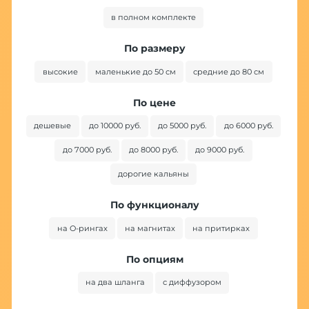
в полном комплекте
По размеру
высокие
маленькие до 50 см
средние до 80 см
По цене
дешевые
до 10000 руб.
до 5000 руб.
до 6000 руб.
до 7000 руб.
до 8000 руб.
до 9000 руб.
дорогие кальяны
По функционалу
на O-рингах
на магнитах
на притирках
По опциям
на два шланга
с диффузором