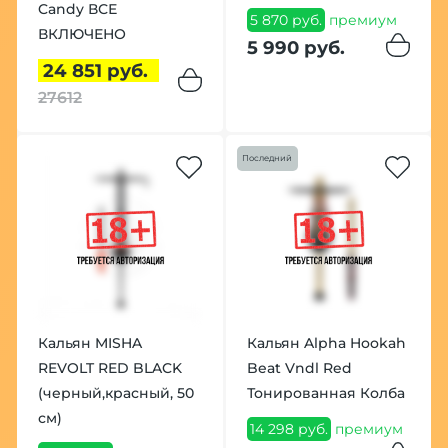
Candy ВСЕ
5 870 руб.
премиум
ВКЛЮЧЕНО
5 990 руб.
24 851 руб.
27612
Последний
Кальян MISHA
Кальян Alpha Hookah
REVOLT RED BLACK
Beat Vndl Red
(черный,красный, 50
Тонированная Колба
см)
14 298 руб.
премиум