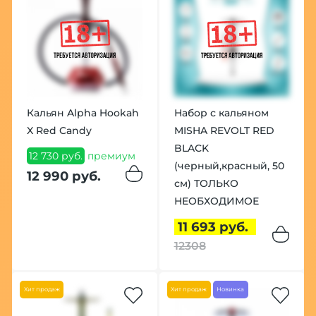
Кальян Alpha Hookah
Набор с кальяном
X Red Candy
MISHA REVOLT RED
BLACK
12 730 руб.
премиум
(черный,красный, 50
12 990 руб.
см) ТОЛЬКО
НЕОБХОДИМОЕ
11 693 руб.
12308
Хит продаж
Хит продаж
Новинка