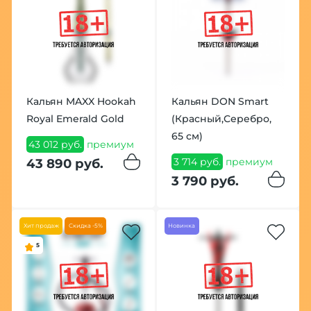
Кальян MAXX Hookah
Кальян DON Smart
Royal Emerald Gold
(Красный,Серебро,
65 см)
43 012 руб.
премиум
3 714 руб.
премиум
43 890 руб.
3 790 руб.
Хит продаж
Скидка -5%
Новинка
5