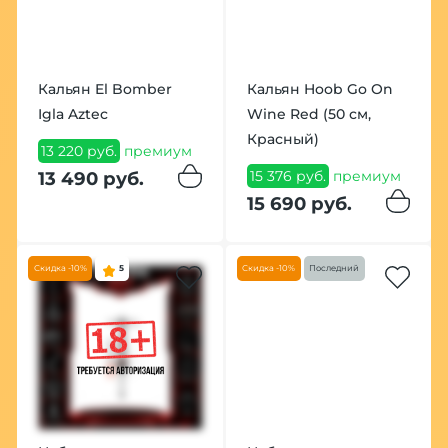
Кальян El Bomber
Кальян Hoob Go On
Igla Aztec
Wine Red (50 см,
Красный)
13 220 руб.
премиум
15 376 руб.
премиум
13 490 руб.
15 690 руб.
Скидка -10%
5
Скидка -10%
Последний