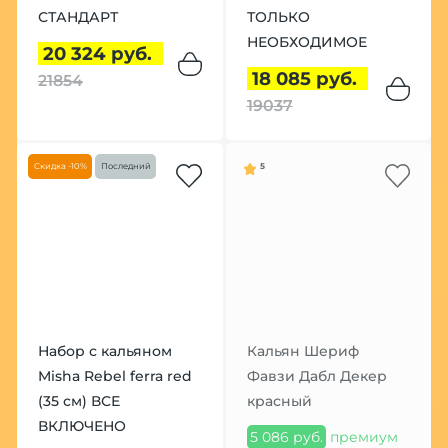
СТАНДАРТ
ТОЛЬКО
НЕОБХОДИМОЕ
20 324 руб.
18 085 руб.
21854
19037
Скидка -10%
Последний
5
Набор с кальяном
Кальян Шериф
Misha Rebel ferra red
Фавзи Дабл Декер
(35 см) ВСЕ
красный
ВКЛЮЧЕНО
5 086 руб.
премиум