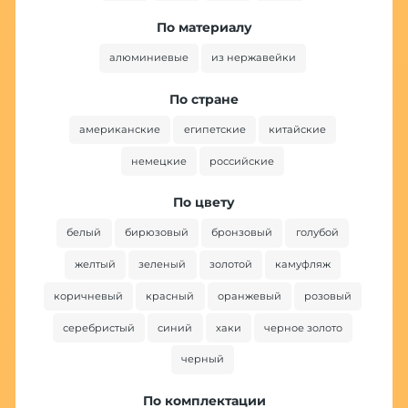
По материалу
алюминиевые
из нержавейки
По стране
американские
египетские
китайские
немецкие
российские
По цвету
белый
бирюзовый
бронзовый
голубой
желтый
зеленый
золотой
камуфляж
коричневый
красный
оранжевый
розовый
серебристый
синий
хаки
черное золото
черный
По комплектации