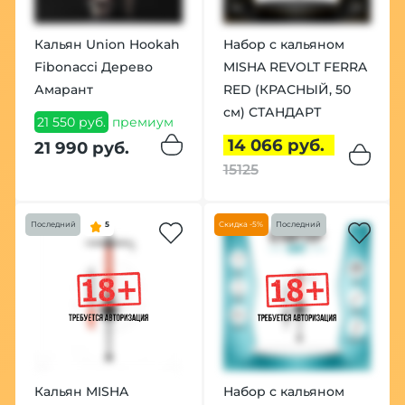
Кальян Union Hookah
Набор с кальяном
Fibonacci Дерево
MISHA REVOLT FERRA
Амарант
RED (КРАСНЫЙ, 50
см) СТАНДАРТ
21 550 руб.
премиум
14 066 руб.
21 990 руб.
15125
Последний
5
Скидка -5%
Последний
Кальян MISHA
Набор с кальяном