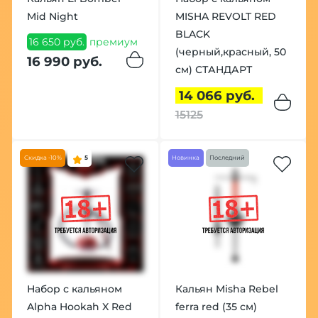
Mid Night
MISHA REVOLT RED
BLACK
16 650 руб.
премиум
(черный,красный, 50
16 990 руб.
см) СТАНДАРТ
14 066 руб.
15125
Скидка -10%
5
Новинка
Последний
Набор с кальяном
Кальян Misha Rebel
Alpha Hookah X Red
ferra red (35 см)