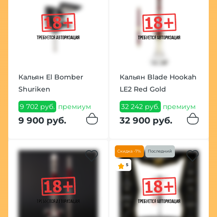
Кальян El Bomber
Кальян Blade Hookah
Shuriken
LE2 Red Gold
9 702 руб.
премиум
32 242 руб.
премиум
9 900 руб.
32 900 руб.
Скидка -7%
Последний
5