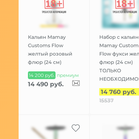
Кальян Mamay
Набор с калья
Customs Flow
Mamay Custom
желтый розовый
Flow фукси же
флюр (24 см)
флюр (24 см)
ТОЛЬКО
14 200 руб.
премиум
НЕОБХОДИМО
14 490 руб.
14 760 руб.
15537