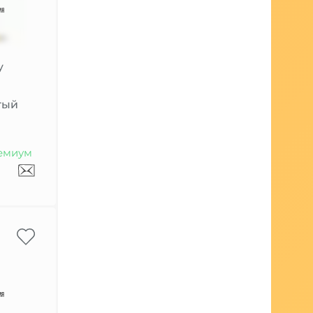
y
тый
емиум