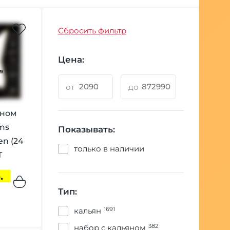
Сбросить фильтр
Цена:
от
до
яном
ms
Показывать:
en (24
только в наличии
Т
.
Тип:
1691
кальян
382
набор с кальяном