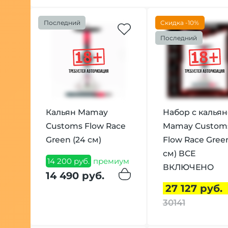
Последний
Скидка -10%
Последний
Кальян Mamay
Набор с калья
Customs Flow Race
Mamay Custom
Green (24 см)
Flow Race Gree
см) ВСЕ
14 200 руб.
премиум
ВКЛЮЧЕНО
14 490 руб.
27 127 руб.
30141