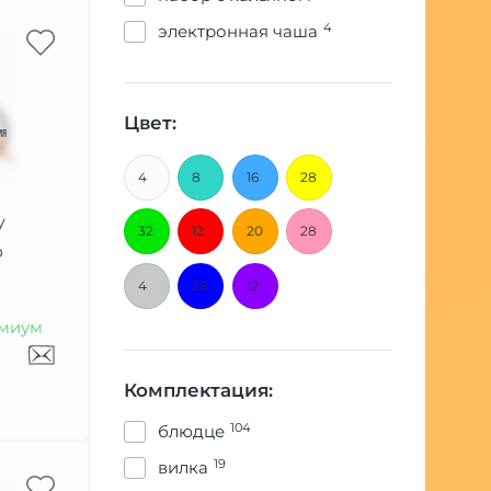
4
электронная чаша
Цвет:
4
8
16
28
y
32
12
20
28
o
4
28
12
миум
Комплектация:
104
блюдце
19
вилка