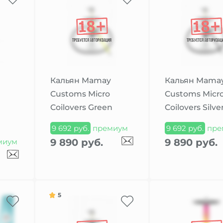
Кальян Mamay
Кальян Mama
Customs Micro
Customs Micr
Coilovers Green
Coilovers Silve
9 692 руб.
премиум
9 692 руб.
пре
9 890 руб.
9 890 руб.
миум
5