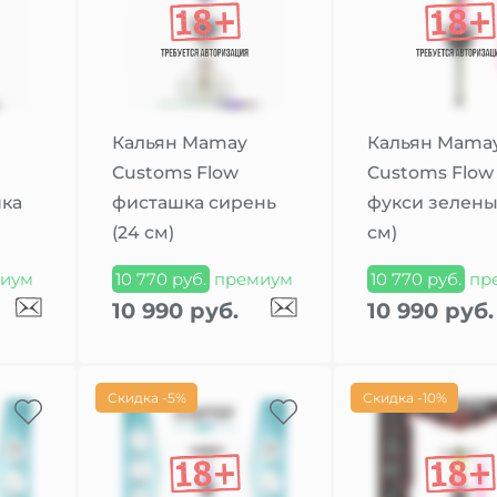
Кальян Mamay
Кальян Mama
Customs Flow
Customs Flow
ка
фисташка сирень
фукси зелены
(24 см)
см)
иум
10 770 руб.
премиум
10 770 руб.
пр
10 990 руб.
10 990 руб.
Скидка -5%
Скидка -10%