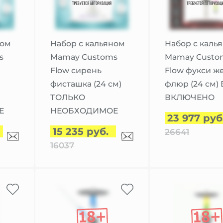
ном
Набор с кальяном
Набор с каль
s
Mamay Customs
Mamay Custo
Flow сирень
Flow фукси ж
фисташка (24 см)
флюр (24 см)
ТОЛЬКО
ВКЛЮЧЕНО
Е
НЕОБХОДИМОЕ
23 977 руб
15 235 руб.
26641
16037