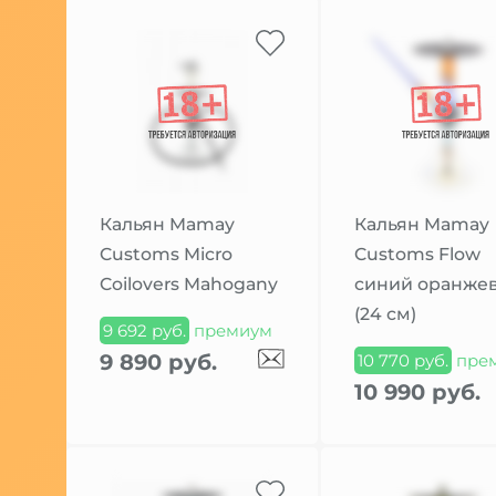
Кальян Mamay
Кальян Mamay
Customs Micro
Customs Flow
Coilovers Mahogany
синий оранже
(24 см)
9 692 руб.
премиум
9 890 руб.
10 770 руб.
пре
10 990 руб.