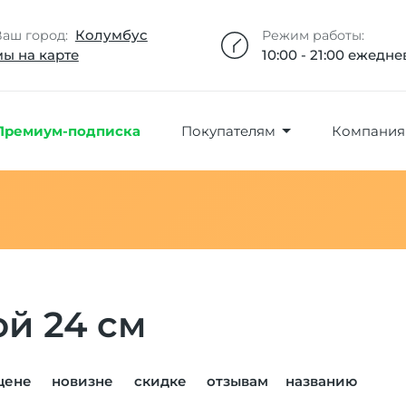
Добавлено максимальное кол-во товара
Товар добавлен в избранное
Товар удален из избранного
Товар добавлен в корзину
Промокод скопирован
Колумбус
Ваш город:
Режим работы:
мы на карте
10:00 - 21:00 ежедн
Премиум-подписка
Покупателям
Компания
й 24 см
цене
новизне
скидке
отзывам
названию