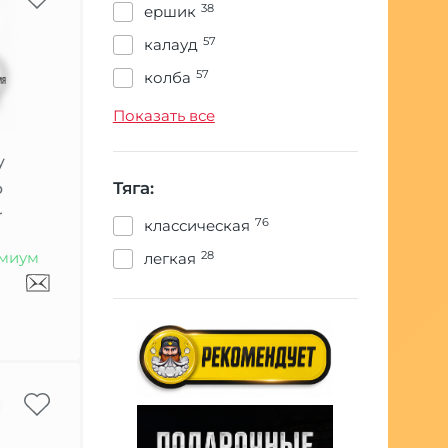
38
ершик
57
калауд
57
колба
19
колпак
Показать все
19
корзина
y
104
мундштук
Тяга:
o
57
мундштуки
r
76
классическая
38
плитка
миум
28
легкая
38
сетка
19
сумка
19
уловитель сиропа
57
чаша
104
шахта
57
шланг