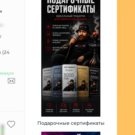
57
щипцы
y
 (24
емиум
Подарочные сертификаты