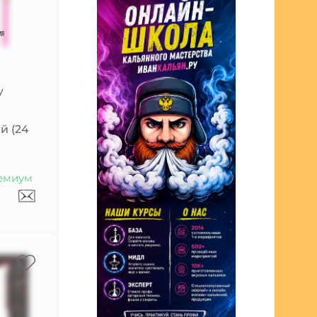
y
й (24
емиум