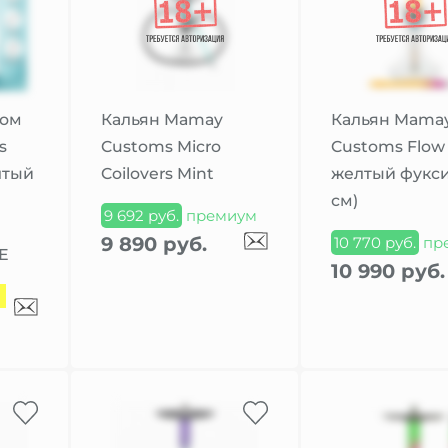
ном
Кальян Mamay
Кальян Mama
s
Customs Micro
Customs Flow
лтый
Coilovers Mint
желтый фукси
см)
9 692 руб.
премиум
9 890 руб.
10 770 руб.
пр
Е
10 990 руб.