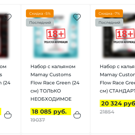
Скидка -5%
Скидка -7%
Последний
Последний
ном
Набор с кальяном
Набор с каль
s
Mamay Customs
Mamay Custo
n (24
Flow Race Green (24
Flow Race Gre
см) ТОЛЬКО
см) СТАНДАР
НЕОБХОДИМОЕ
20 324 руб
18 085 руб.
21854
19037