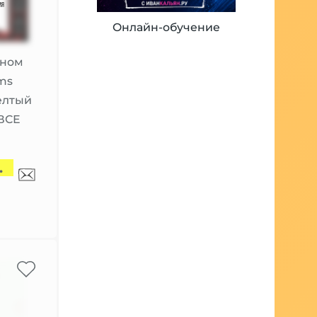
Онлайн-обучение
яном
ms
елтый
 ВСЕ
.