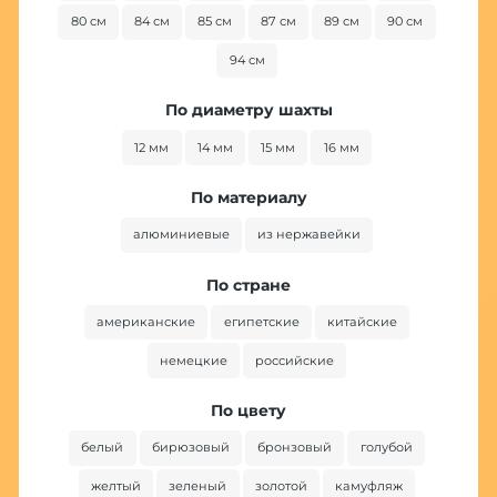
80 см
84 см
85 см
87 см
89 см
90 см
94 см
По диаметру шахты
12 мм
14 мм
15 мм
16 мм
По материалу
алюминиевые
из нержавейки
По стране
американские
египетские
китайские
немецкие
российские
По цвету
белый
бирюзовый
бронзовый
голубой
желтый
зеленый
золотой
камуфляж