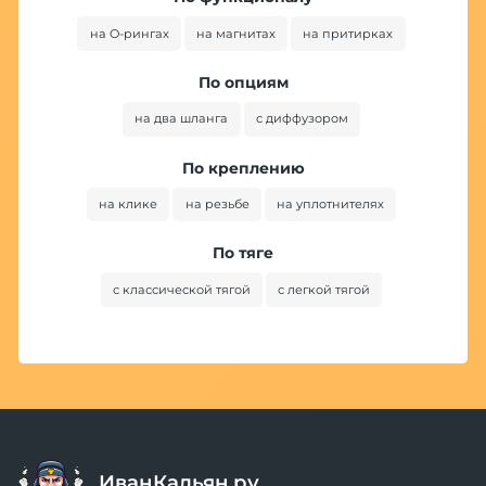
на O-рингах
на магнитах
на притирках
По опциям
на два шланга
с диффузором
По креплению
на клике
на резьбе
на уплотнителях
По тяге
с классической тягой
с легкой тягой
ИванКальян.ру