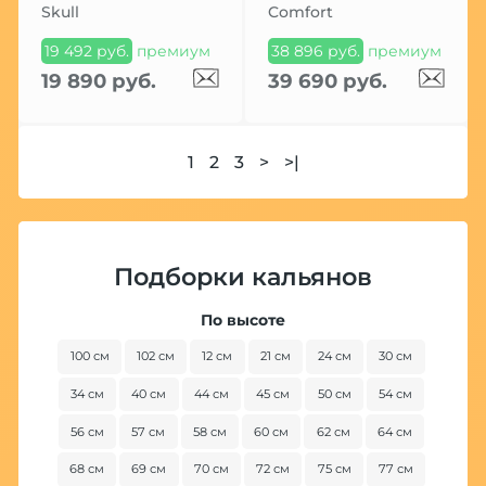
Skull
Comfort
19 492 руб.
премиум
38 896 руб.
премиум
19 890 руб.
39 690 руб.
1
2
3
>
>|
Подборки кальянов
По высоте
100 см
102 см
12 см
21 см
24 см
30 см
34 см
40 см
44 см
45 см
50 см
54 см
56 см
57 см
58 см
60 см
62 см
64 см
68 см
69 см
70 см
72 см
75 см
77 см