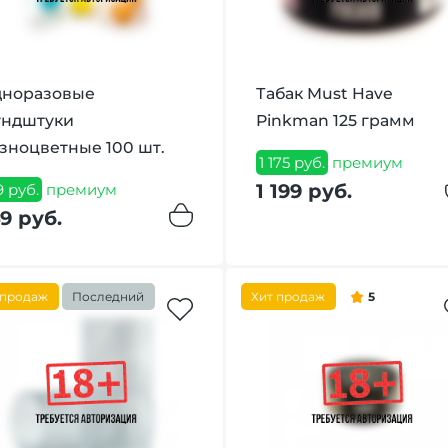
норазовые
Табак Must Have
ндштуки
Pinkman 125 грамм
зноцветные 100 шт.
1 175 руб.
премиум
1 199 руб.
9 руб.
премиум
9 руб.
 продаж
Последний
Хит продаж
5