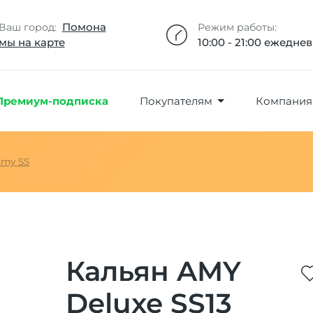
Добавлено максимальное кол-во товара
Товар добавлен в избранное
Товар удален из избранного
Товар добавлен в корзину
Промокод скопирован
Помона
Ваш город:
Режим работы:
мы на карте
10:00 - 21:00 ежедне
Премиум-подписка
Покупателям
Компания
my SS
Кальян AMY
Deluxe SS13