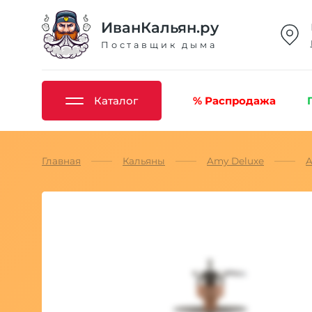
ИванКальян.ру
Поставщик дыма
Каталог
% Распродажа
Главная
Кальяны
Amy Deluxe
A