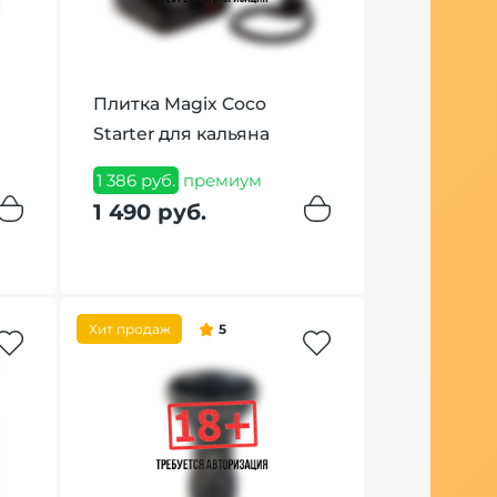
Плитка Magix Coco
Кальян AM
Starter для кальяна
Stick Steel
1 386 руб.
премиум
19 590 руб.
1 490 руб.
19 990 р
Хит продаж
5