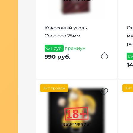
Кокосовый уголь
Од
Cocoloco 25мм
му
ра
921 руб.
премиум
990 руб.
13
14
Хит продаж
Хит