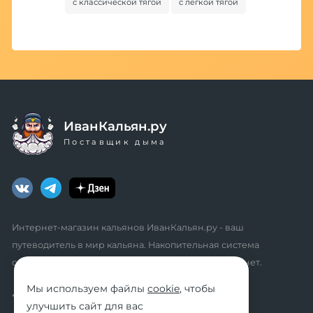
с классической тягой
с легкой тягой
ИванКальян.ру
Поставщик дыма
Интернет-магазин кальянов ИванКальян.ру - ваш
путеводитель в мир кальяна. Накопительная система
скидок, промокоды, акции. Удобный личный кабинет.
Мы используем файлы
cookie
, чтобы
* мы не осуществляем дистанционную продажу
улучшить сайт для вас