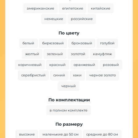
американские
египетские
китайские
немецкие
российские
По цвету
белый
бирюзовый
бронзовый
голубой
желтый
зеленый
золотой
камуфляж
коричневый
красный
оранжевый
розовый
серебристый
синий
хаки
черное золото
черный
По комплектации
в полном комплекте
По размеру
высокие
маленькие до 50 см
средние до 80 см