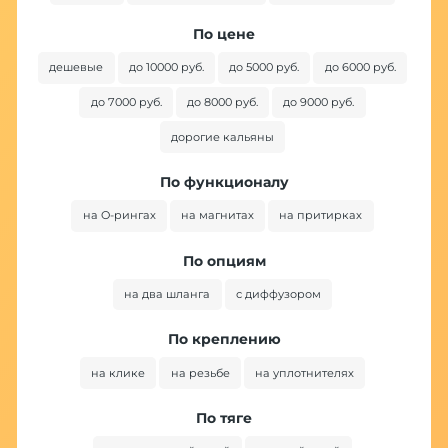
По цене
дешевые
до 10000 руб.
до 5000 руб.
до 6000 руб.
до 7000 руб.
до 8000 руб.
до 9000 руб.
дорогие кальяны
По функционалу
на O-рингах
на магнитах
на притирках
По опциям
на два шланга
с диффузором
По креплению
на клике
на резьбе
на уплотнителях
По тяге