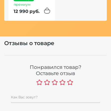
премиум
12 990 руб.
Хит
Отзывы о товаре
Щ
Понравился товар?
К
Оставьте отзыв
6
7
Как Вас зовут?