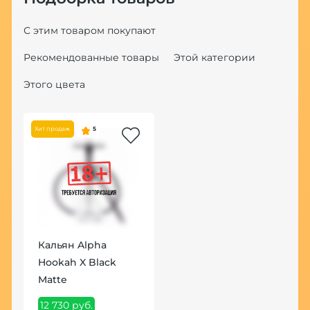
С этим товаром покупают
Рекомендованные товары
Этой категории
Этого цвета
Хит продаж
5
Хит
Кальян Alpha
К
Hookah X Black
П
Matte
1
12 730 руб.
1