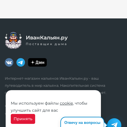
ИванКальян.ру
Поставщик дыма
Интернет-магазин кальянов ИванКальян.ру - ваш
путеводитель в мир кальяна. Накопительная система
скидок, промокоды, акции. Удобный личный кабинет.
Мы используем файлы
cookie
, чтобы
* мы не осуществляем дистанционную продажу
улучшить сайт для вас
табачной продукции розничным клиентам
Принять
Отвечу на вопросы