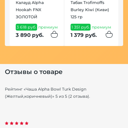
Калауд Alpha
Табак Trofimoffs
Hookah FNX
Burley Kiwi (Киви)
ЗОЛОТОЙ
125 гр
3 618 руб.
премиум
1 351 руб.
премиум
м
3 890 руб.
1 379 руб.
Отзывы о товаре
Рейтинг «
Чаша Alpha Bowl Turk Design
(Желтый,коричневый)
»
5
из
5
(
2
отзыва).