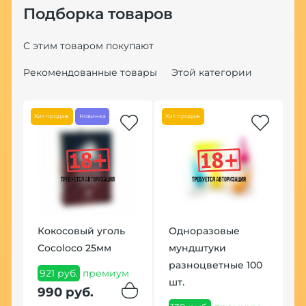
Подборка товаров
С этим товаром покупают
Рекомендованные товары
Этой категории
Хит продаж
Новинка
Хит продаж
Кокосовый уголь
Одноразовые
К
Cocoloco 25мм
мундштуки
S
евый)
разноцветные 100
921 руб.
премиум
3
шт.
ум
п
990 руб.