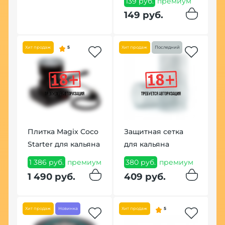
139 руб.
премиум
3
149 руб.
Хит
Хит продаж
5
Хит продаж
Последний
Ш
Плитка Magix Coco
Защитная сетка
2
Starter для кальяна
для кальяна
2
ум
1 386 руб.
премиум
380 руб.
премиум
1 490 руб.
409 руб.
Хит продаж
Новинка
Хит продаж
5