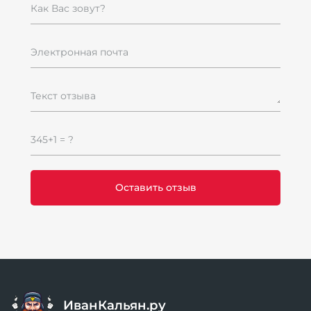
Как Вас зовут?
Электронная почта
Текст отзыва
345+1 = ?
ИванКальян.ру