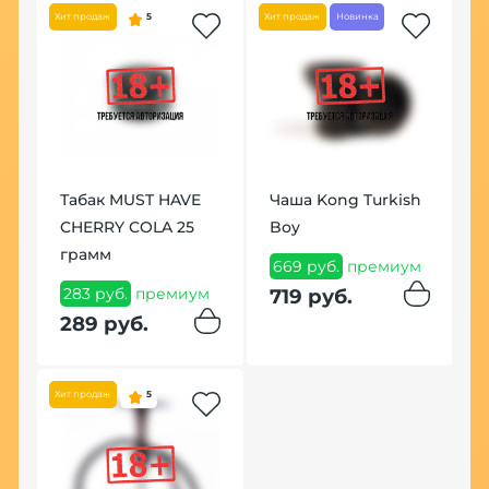
Хит продаж
5
Хит продаж
Новинка
Хит
Табак MUST HAVE
Чаша Kong Turkish
CHERRY COLA 25
Boy
П
грамм
м
669 руб.
премиум
(
283 руб.
премиум
719 руб.
9
289 руб.
9
Хит продаж
5