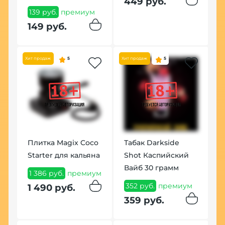
449 руб.
139 руб.
премиум
п
149 руб.
4
Хит продаж
5
Хит продаж
5
Плитка Magix Coco
Табак Darkside
Щ
Starter для кальяна
Shot Каспийский
С
Вайб 30 грамм
м
1 386 руб.
премиум
1
352 руб.
премиум
1 490 руб.
1
359 руб.