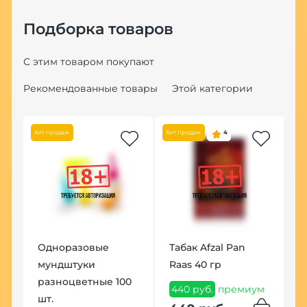
Подборка товаров
С этим товаром покупают
Рекомендованные товары
Этой категории
Хит продаж
Хит продаж
4
Одноразовые
Табак Afzal Pan
К
мундштуки
Raas 40 гр
К
разноцветные 100
д
440 руб.
премиум
шт.
4