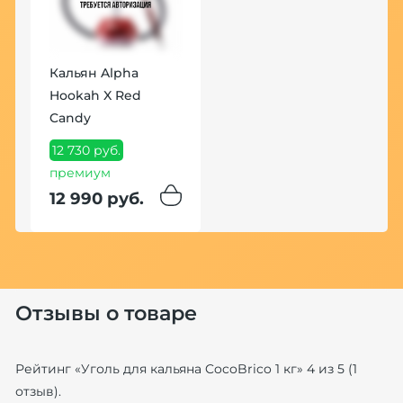
Кальян Alpha
Hookah X Red
З
Candy
W
З
12 730 руб.
премиум
5
12 990 руб.
5
Отзывы о товаре
Рейтинг «
Уголь для кальяна CocoBrico 1 кг
»
4
из
5
(
1
отзыв).