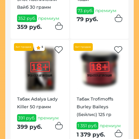
Вайб 30 грамм
к
73 руб.
премиум
352 руб.
премиум
6
79 руб.
359 руб.
7
м
Хит продаж
5
Хит продаж
Табак Adalya Lady
Табак Trofimoffs
В
Killer 50 грамм
Burley Baileys
А
(Бейлис) 125 гр
К
391 руб.
премиум
1 351 руб.
премиум
8
399 руб.
1 379 руб.
8