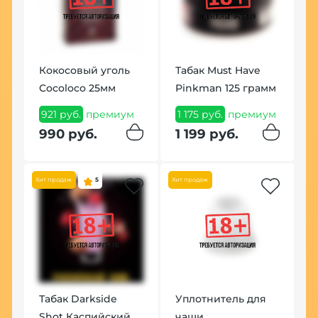
Кокосовый уголь
Табак Must Have
Ч
Cocoloco 25мм
Pinkman 125 грамм
8
921 руб.
премиум
1 175 руб.
премиум
9
м
990 руб.
1 199 руб.
Хит продаж
5
Хит продаж
Хит
Табак Darkside
Уплотнитель для
К
Shot Каспийский
чаши
B