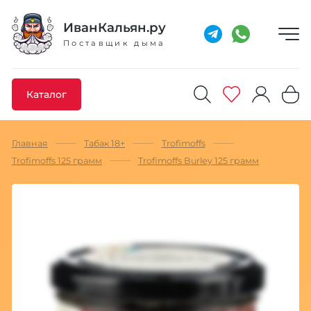
Добавлено максимальное кол-во товара
Товар добавлен в избранное
Товар удален из избранного
Товар добавлен в корзину
Промокод скопирован
ИванКальян.ру
Поставщик дыма
Каталог
Главная
Табак 18+
Trofimoffs
Trofimoffs 125 грамм
Trofimoffs Burley 125 грамм